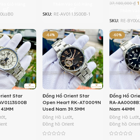
1
37,180,000
₫
Vào Giỏ Hàng
Thêm Vào Giỏ Hàng
Thêm Vào
003B0
SKU:
RE-AV0113S00B-1
SKU:
RE-BY00
-64%
-60%
rient Star
Đồng Hồ Orient Star
Đồng Hồ Orie
AV0113S00B
Open Heart RK-AT0009N
RA-AA0008B
 41MM
Used Nam 39.5MM
Nam 44MM
ướt
,
Đồng Hồ Lướt
,
Đồng Hồ Lướt
ient
Đồng hồ Orient
Đồng hồ Orien