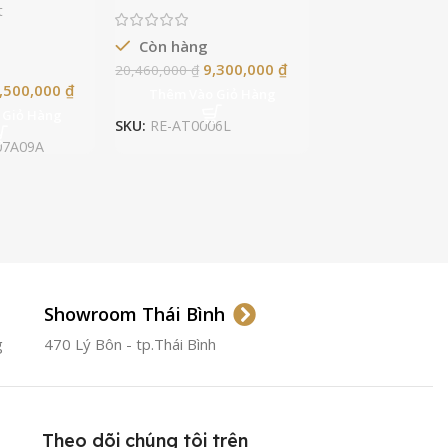
t
Còn hàng
9,300,000
₫
20,460,000
₫
,500,000
₫
Thêm Vào Giỏ Hàng
 Giỏ Hàng
SKU:
RE-AT0006L
07A09A
Showroom Thái Bình
g
470 Lý Bôn - tp.Thái Bình
Theo dõi chúng tôi trên