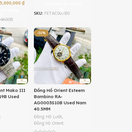
5,000,000
₫
Thêm Vào Giỏ Hàng
 Giỏ Hàng
SKU:
FETAC001B0
04A00B
-50%
nt Mako III
Đồng Hồ Orient Esteem
19B Used
Bambino RA-
AG0003S10B Used Nam
40.5MM
,
Đồng Hồ Lướt
,
t
Đồng hồ Orient