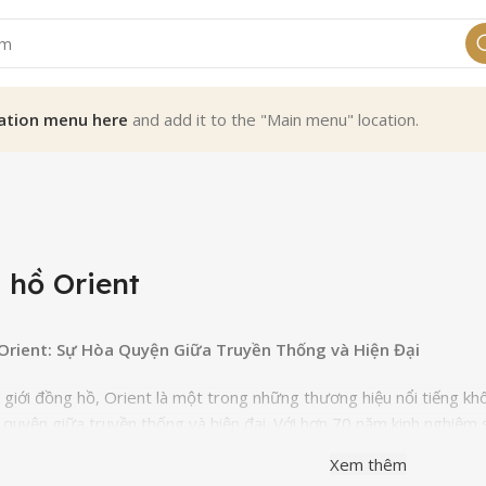
ation menu here
and add it to the "Main menu" location.
 hồ Orient
Orient: Sự Hòa Quyện Giữa Truyền Thống và Hiện Đại
 giới đồng hồ, Orient là một trong những thương hiệu nổi tiếng khô
 quyện giữa truyền thống và hiện đại. Với hơn 70 năm kinh nghiệm 
một danh tiếng mạnh mẽ trong ngành công nghiệp này, và sản ph
Xem thêm
t.