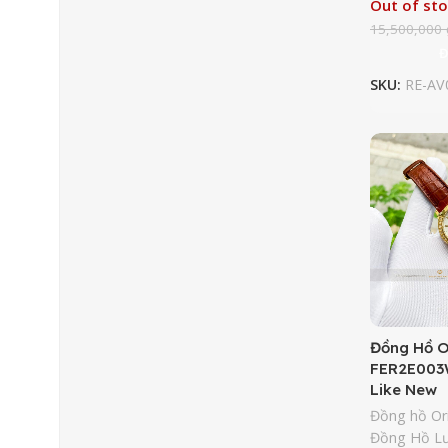
Out of st
15,500,000
Đ
SKU:
RE-AV
Đồng Hồ O
FER2E003
Like New
Đồng hồ Or
Đồng Hồ L