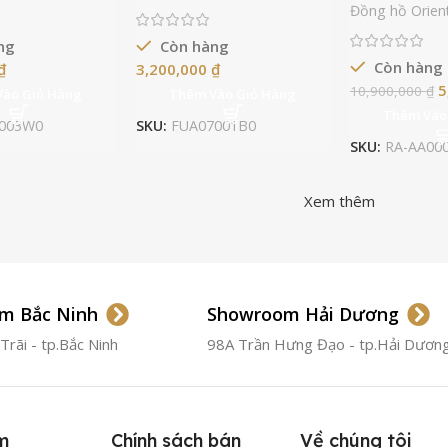
Đồng hồ Orien
ng
Còn hàng
Còn hàng
₫
3,200,000
₫
5
10,900,000
₫
Vào Giỏ Hàng
Thêm Vào Giỏ Hàng
Thêm Vào
003W0
SKU:
FUA07001B0
SKU:
RA-AA00
Xem thêm
m Bắc Ninh
Showroom Hải Dương
rãi - tp.Bắc Ninh
98A Trần Hưng Đạo - tp.Hải Dươn
m
Chính sách bán
Về chúng tôi