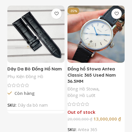
-35%
-
Dây Da Bò Đồng Hồ Nam
Đồng hồ Stowa Antea
Đ
Classic 365 Used Nam
A
Phụ Kiện Đồng Hồ
36.5MM
M
N
Đồng Hồ Stowa
,
Còn hàng
Đ
Đồng Hồ Lướt
Đ
SKU:
Dây da bò nam
Out of stock
13,000,000
₫
20,000,000
₫
2
SKU:
Antea 365