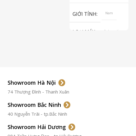
S
GIỚI TÍNH
Nam
LOẠI MÁY
Automatic
ETA 2824-2
Top Grade
LOẠI KÍNH
Sapphire
LOẠI DÂY
Dây Da
Showroom Hà Nội
74 Thượng Đình - Thanh Xuân
CHẤT LIỆU VỎ
Thép
Không
Gỉ
Showroom Bắc Ninh
40 Nguyễn Trãi - tp.Bắc Ninh
ĐƯỜNG KÍNH
36.5mm
Showroom Hải Dương
CHỐNG NƯỚC
50m
98A Trần Hưng Đạo - tp.Hải Dương