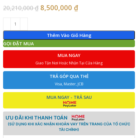
8,500,000
₫
20,210,000
₫
Thêm Vào Giỏ Hàng
GỌI ĐẶT MUA
MUA NGAY
Giao Tận Nơi Hoặc Nhận Tại Cửa Hàng
TRẢ GÓP QUA THẺ
Visa, Master, JCB
MUA NGAY - TRẢ SAU
ƯU ĐÃI KHI THANH TOÁN
(SỬ DỤNG KHI XÁC NHẬN KHOẢN VAY TRÊN TRANG CỦA TỔ CHỨC
TÀI CHÍNH)