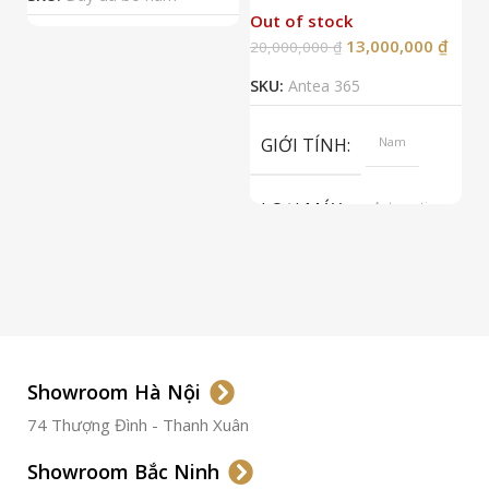
Out of stock
13,000,000
₫
20,000,000
₫
2
SKU:
Antea 365
S
GIỚI TÍNH
Nam
LOẠI MÁY
Automatic
ETA 2824-2
Top Grade
LOẠI KÍNH
Sapphire
LOẠI DÂY
Dây Da
Showroom Hà Nội
74 Thượng Đình - Thanh Xuân
CHẤT LIỆU VỎ
Thép
Không
Gỉ
Showroom Bắc Ninh