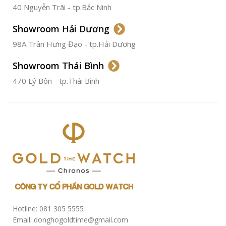
40 Nguyễn Trãi - tp.Bắc Ninh
ĐƯỜNG KÍNH
36.5mm
Showroom Hải Dương
CHỐNG NƯỚC
50m
98A Trần Hưng Đạo - tp.Hải Dương
Showroom Thái Bình
TÌNH TRẠNG
Đã qua
sử
470 Lý Bôn - tp.Thái Bình
dụng
Hotline: 081 305 5555
Email: donghogoldtime@gmail.com