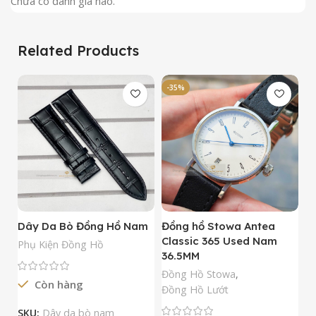
Chưa có đánh giá nào.
Related Products
-35%
-
Dây Da Bò Đồng Hồ Nam
Đồng hồ Stowa Antea
Đ
Classic 365 Used Nam
A
Phụ Kiện Đồng Hồ
36.5MM
M
N
Đồng Hồ Stowa
,
Còn hàng
Đ
Đồng Hồ Lướt
Đ
SKU:
Dây da bò nam