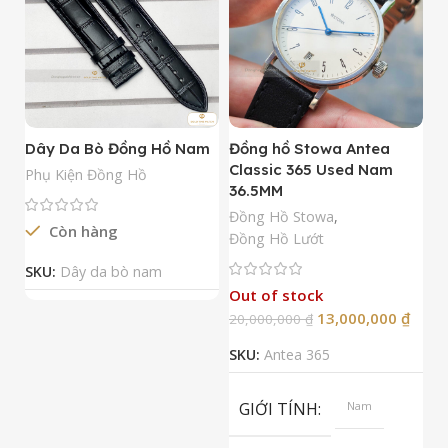
Dây Da Bò Đồng Hồ Nam
Đồng hồ Stowa Antea
Đ
Classic 365 Used Nam
A
Phụ Kiện Đồng Hồ
36.5MM
M
N
Đồng Hồ Stowa
,
Còn hàng
Đ
Đồng Hồ Lướt
Đ
SKU:
Dây da bò nam
Out of stock
13,000,000
₫
20,000,000
₫
2
SKU:
Antea 365
S
GIỚI TÍNH
Nam