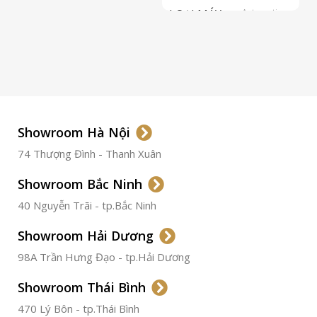
LOẠI MÁY
Automatic
ETA 2824-2
Top Grade
LOẠI KÍNH
Sapphire
LOẠI DÂY
Dây Da
Showroom Hà Nội
74 Thượng Đình - Thanh Xuân
CHẤT LIỆU VỎ
Thép
Không
Gỉ
Showroom Bắc Ninh
40 Nguyễn Trãi - tp.Bắc Ninh
ĐƯỜNG KÍNH
36.5mm
Showroom Hải Dương
CHỐNG NƯỚC
50m
98A Trần Hưng Đạo - tp.Hải Dương
Showroom Thái Bình
TÌNH TRẠNG
Đã qua
sử
470 Lý Bôn - tp.Thái Bình
dụng