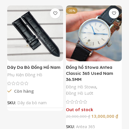
-35%
-
Dây Da Bò Đồng Hồ Nam
Đồng hồ Stowa Antea
Đ
Classic 365 Used Nam
A
Phụ Kiện Đồng Hồ
36.5MM
M
N
Đồng Hồ Stowa
,
Còn hàng
Đ
Đồng Hồ Lướt
Đ
SKU:
Dây da bò nam
Out of stock
13,000,000
₫
20,000,000
₫
2
SKU:
Antea 365