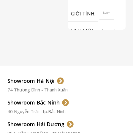
S
GIỚI TÍNH
Nam
LOẠI MÁY
Automatic
ETA 2824-2
Top Grade
LOẠI KÍNH
Sapphire
LOẠI DÂY
Dây Da
Showroom Hà Nội
74 Thượng Đình - Thanh Xuân
CHẤT LIỆU VỎ
Thép
Không
Gỉ
Showroom Bắc Ninh
40 Nguyễn Trãi - tp.Bắc Ninh
ĐƯỜNG KÍNH
36.5mm
Showroom Hải Dương
CHỐNG NƯỚC
50m
98A Trần Hưng Đạo - tp.Hải Dương