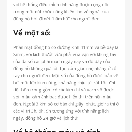
với hệ thống điều chỉnh tính năng được cộng dồn
trong một nút chức năng khiến cho vẻ ngoài của
đồng hồ bớt đi nét “hầm hố” cho người đeo.
Về mặt số:
Phần mặt đồng hồ có đường kính 41mm và bề dày là
8mm, với kích thước vừa phải vừa vặn với khung tay
của đa số các phái mạnh ngày nay và độ dày của
đồng hồ không quá lớn tạo cảm giác nhẹ nhàng ở cổ
tay cho người đeo. Mặt số của đồng hồ được bảo vệ
bởi một lớp kính cứng, khả năng chịu lực rất tốt. Chi
tiết bên trong gồm có các kim chỉ và vạch số được
sơn màu xám ánh bạc được hiển thị trên nền màu
đen. Ngoài 3 kim số cơ bản chỉ giấy, phút, giờ ra thì ở
các vị trí 3h, 6h, 9h tương ứng với tính năng: lịch
ngày, đồng hồ 24 giờ và lịch thứ.
Về hệ thống máy và tính