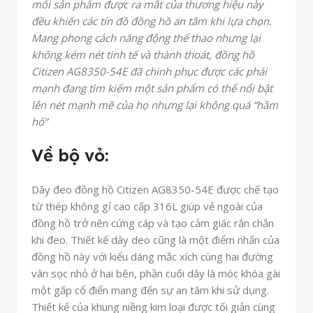
mỗi sản phẩm được ra mắt của thương hiệu này
đều khiến các tín đồ đồng hồ an tâm khi lựa chọn.
Mang phong cách năng động thể thao nhưng lại
không kém nét tinh tế và thành thoát, đồng hồ
Citizen AG8350-54E đã chinh phục được các phái
mạnh đang tìm kiếm một sản phẩm có thể nổi bật
lên nét mạnh mẽ của họ nhưng lại không quá “hầm
hố”
Về bộ vỏ:
Dây đeo đồng hồ Citizen AG8350-54E được chế tạo
từ thép không gỉ cao cấp 316L giúp vẻ ngoài của
đồng hồ trở nên cứng cáp và tạo cảm giác rắn chắn
khi đeo. Thiết kế dây deo cũng là một điểm nhấn của
đồng hồ này với kiểu dáng mắc xích cùng hai đường
vân sọc nhỏ ở hai bên, phần cuối dây là móc khóa gài
một gấp cổ điển mang đến sự an tâm khi sử dụng.
Thiết kế của khung niềng kim loại được tối giản cùng