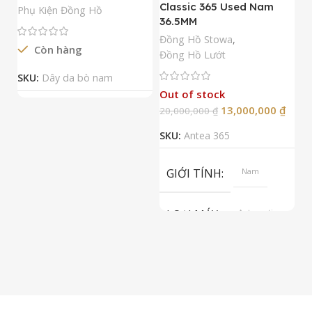
Classic 365 Used Nam
A
Phụ Kiện Đồng Hồ
36.5MM
M
N
Đồng Hồ Stowa
,
Còn hàng
Đ
Đồng Hồ Lướt
Đ
SKU:
Dây da bò nam
Out of stock
13,000,000
₫
20,000,000
₫
2
SKU:
Antea 365
S
GIỚI TÍNH
Nam
LOẠI MÁY
Automatic
ETA 2824-2
Top Grade
LOẠI KÍNH
Sapphire
LOẠI DÂY
Dây Da