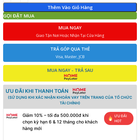
Thêm Vào Giỏ Hàng
GỌI ĐẶT MUA
MUA NGAY
Giao Tận Nơi Hoặc Nhận Tại Cửa Hàng
TRẢ GÓP QUA THẺ
Visa, Master, JCB
MUA NGAY - TRẢ SAU
ƯU ĐÃI KHI THANH TOÁN
(SỬ DỤNG KHI XÁC NHẬN KHOẢN VAY TRÊN TRANG CỦA TỔ CHỨC
TÀI CHÍNH)
Giảm 10% – tối đa 500.000đ khi
ƯU ĐÃI
HOT
chọn kỳ hạn 6 & 12 tháng cho khách
hàng mới