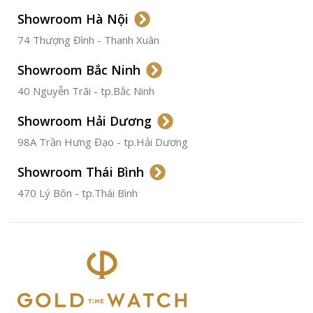
Showroom Hà Nội
74 Thượng Đình - Thanh Xuân
CHẤT LIỆU VỎ
Thép
Không
Gỉ
Showroom Bắc Ninh
40 Nguyễn Trãi - tp.Bắc Ninh
ĐƯỜNG KÍNH
36.5mm
Showroom Hải Dương
CHỐNG NƯỚC
50m
98A Trần Hưng Đạo - tp.Hải Dương
Showroom Thái Bình
TÌNH TRẠNG
Đã qua
sử
470 Lý Bôn - tp.Thái Bình
dụng