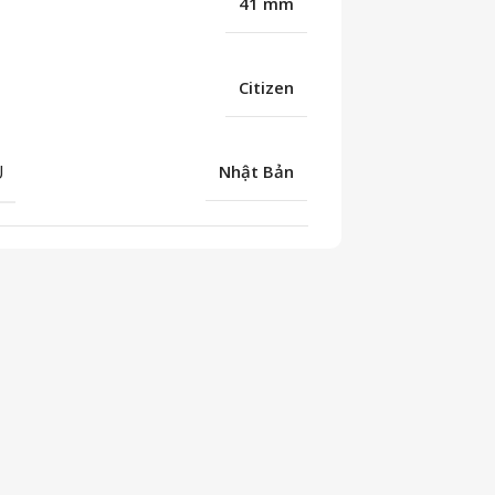
41 mm
Citizen
U
Nhật Bản