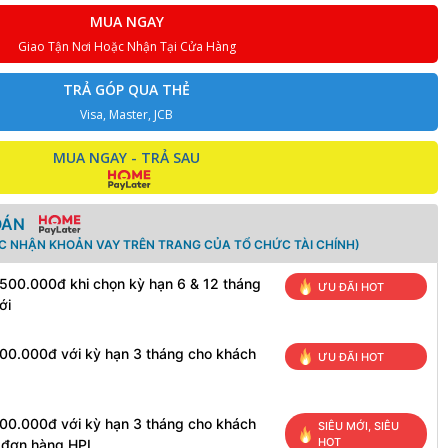
MUA NGAY
Giao Tận Nơi Hoặc Nhận Tại Cửa Hàng
TRẢ GÓP QUA THẺ
Visa, Master, JCB
MUA NGAY - TRẢ SAU
OÁN
ÁC NHẬN KHOẢN VAY TRÊN TRANG CỦA TỔ CHỨC TÀI CHÍNH)
 500.000đ khi chọn kỳ hạn 6 & 12 tháng
ƯU ĐÃI HOT
ới
100.000đ với kỳ hạn 3 tháng cho khách
ƯU ĐÃI HOT
100.000đ với kỳ hạn 3 tháng cho khách
SIÊU MỚI, SIÊU
HOT
h đơn hàng HPL