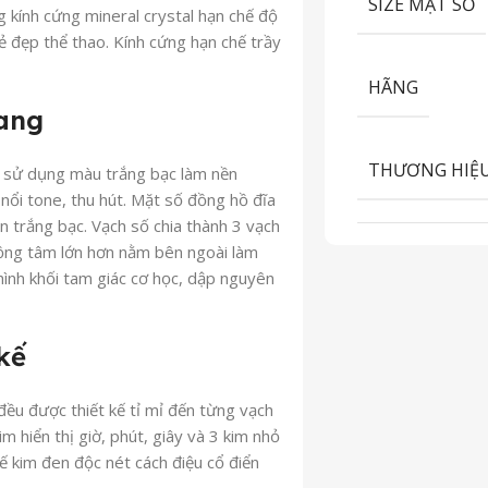
SIZE MẶT SỐ
g kính cứng mineral crystal hạn chế độ
ẻ đẹp thể thao. Kính cứng hạn chế trầy
HÃNG
rang
THƯƠNG HIỆ
 sử dụng màu trắng bạc làm nền
nổi tone, thu hút. Mặt số đồng hồ đĩa
n trắng bạc. Vạch số chia thành 3 vạch
đồng tâm lớn hơn nằm bên ngoài làm
g hình khối tam giác cơ học, dập nguyên
 kế
ều được thiết kế tỉ mỉ đến từng vạch
m hiển thị giờ, phút, giây và 3 kim nhỏ
kế kim đen độc nét cách điệu cổ điển