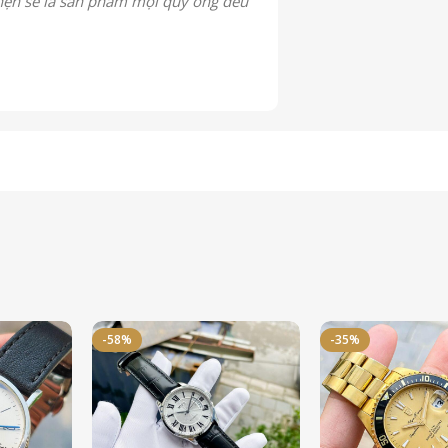
hẹn sẽ là sản phẩm mọi quý ông đều
-58%
-35%