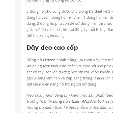
3 đồng hồ phụ cũng được chú trọng khi thiết kế 3 
đồng hồ vạch, đồng hồ nền chìm. 1 đồng hồ hiển th
dùng. 2 đồng hồ phụ còn để sử dụng hiển thị chứ
giờ,.. với độ chính xác lên tới 20 giây mỗi tháng. B
thể thao chuyên dụng.
Dây đeo cao cấp
Đồng hồ Citizen chính hãng
lựa chọn dây đeo mắ
khuôn nguyên khối chắc chắn với móc nối nhỏ phía dư
sát cổ tay, tôn lên đường nét rắn rỏi, khỏe khoắn.
gập 3 càng làm nên vẻ đẹp sang trọng, thanh lịch
tiết kiệm điện năng hỗ trợ người sử dụng.
Nếu phái mạnh đang tìm kiếm một sản phẩm tiện l
trường hợp thì
đồng hồ citizen AN3370-57A
sẽ l
những ưu điểm thiết kế đẹp, mẫu mã độc đáo, chấ