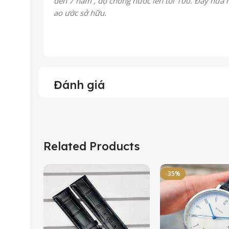
đến 7 năm , độ chống nước lên tới 100. Đây hứa 
ao ước sở hữu.
Đánh giá
Related Products
-35%