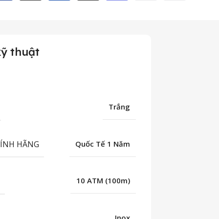
ỹ thuật
Trắng
HÍNH HÃNG
Quốc Tế 1 Năm
C
10 ATM (100m)
Inox