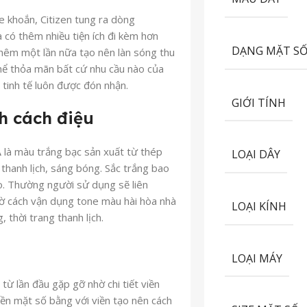
 khoắn, Citizen tung ra dòng
có thêm nhiều tiện ích đi kèm hơn
DẠNG MẶT S
hêm một lần nữa tạo nên làn sóng thu
 thể thỏa mãn bất cứ nhu cầu nào của
 tinh tế luôn được đón nhận.
GIỚI TÍNH
h cách điệu
A
là màu trắng bạc sản xuất từ thép
LOẠI DÂY
thanh lịch, sáng bóng. Sắc trắng bao
eo. Thường người sử dụng sẽ liên
hờ cách vận dụng tone màu hài hòa nhà
LOẠI KÍNH
 thời trang thanh lịch.
LOẠI MÁY
ừ lần đầu gặp gỡ nhờ chi tiết viền
ền mặt số bằng với viền tạo nên cách