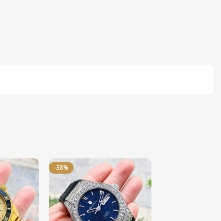
-38%
-50%