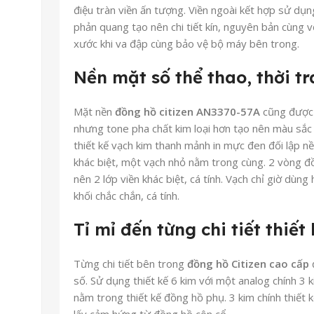
điệu tràn viền ấn tượng. Viền ngoài kết hợp sử dụn
phản quang tạo nên chi tiết kín, nguyên bản cùng v
xước khi va đập cùng bảo vệ bộ máy bên trong.
Nền mặt số thể thao, thời t
Mặt nền
đồng hồ citizen AN3370-57A
cũng được
nhưng tone pha chất kim loại hơn tạo nên màu sắc 
thiết kế vạch kim thanh mảnh in mực đen đối lập nề
khác biệt, một vạch nhỏ nằm trong cùng. 2 vòng 
nên 2 lớp viền khác biệt, cá tính. Vạch chỉ giờ dùn
khối chắc chắn, cá tính.
Tỉ mỉ đến từng chi tiết thiết
Từng chi tiết bên trong
đồng hồ Citizen cao cấp
đ
số. Sử dụng thiết kế 6 kim với một analog chính 3 ki
nằm trong thiết kế đồng hồ phụ. 3 kim chính thiết 
lấy cảm hứng từ đồng hồ côn cổ.