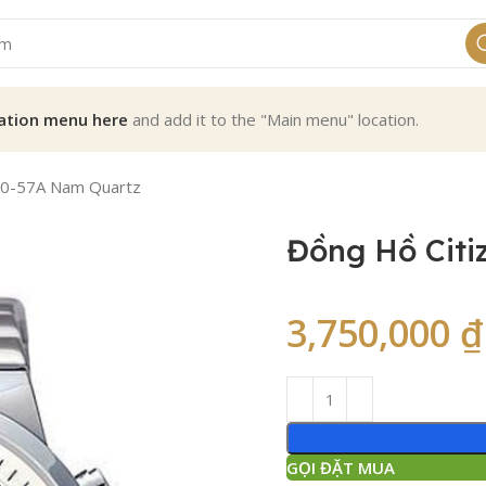
ation menu here
and add it to the "Main menu" location.
70-57A Nam Quartz
Đồng Hồ Cit
3,750,000
₫
GỌI ĐẶT MUA