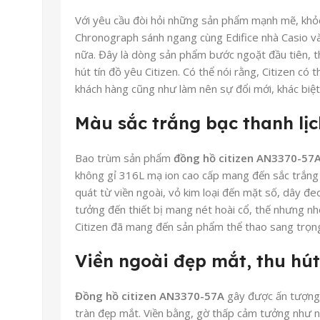
Với yêu cầu đòi hỏi những sản phẩm mạnh mẽ, khỏe
Chronograph sánh ngang cùng Edifice nhà Casio và 
nữa. Đây là dòng sản phẩm bước ngoặt đầu tiên, t
hút tín đồ yêu Citizen. Có thể nói rằng, Citizen có
khách hàng cũng như làm nên sự đổi mới, khác biệt
Màu sắc trắng bạc thanh lịc
Bao trùm sản phẩm
đồng hồ citizen AN3370-57
không gỉ 316L mạ ion cao cấp mang đến sắc trắng 
quát từ viền ngoài, vỏ kim loại đến mặt số, dây đ
tưởng đến thiết bị mang nét hoài cổ, thế nhưng n
Citizen đã mang đến sản phẩm thể thao sang trọng,
Viền ngoài đẹp mắt, thu hút
Đồng hồ citizen AN3370-57A
gây được ấn tượng t
tràn đẹp mắt. Viền bằng, gờ thấp cảm tưởng như n