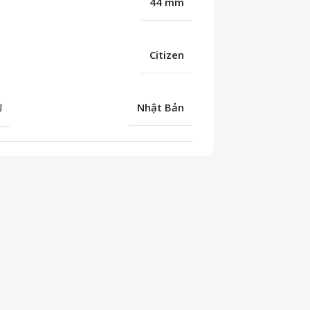
44 mm
Citizen
U
Nhật Bản