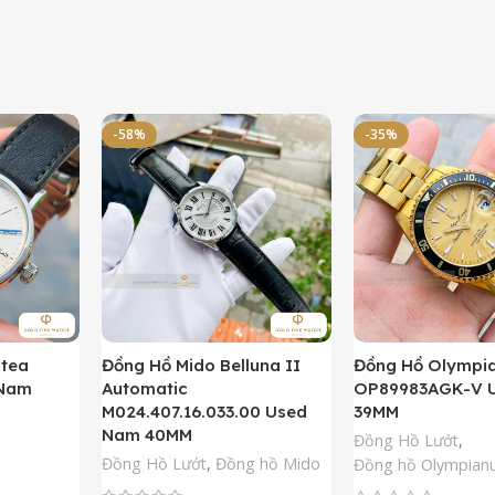
-58%
-35%
ntea
Đồng Hồ Mido Belluna II
Đồng Hồ Olympi
 Nam
Automatic
OP89983AGK-V 
M024.407.16.033.00 Used
39MM
Nam 40MM
Đồng Hồ Lướt
,
Đồng Hồ Lướt
,
Đồng hồ Mido
Đồng hồ Olympian