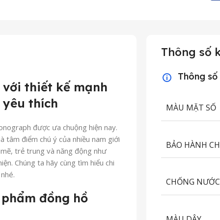
Thông số k
Thông số
 với thiết kế mạnh
 yêu thích
MÀU MẶT SỐ
ronograph được ưa chuộng hiện nay.
à tâm điểm chú ý của nhiều nam giới
BẢO HÀNH C
h mẽ, trẻ trung và năng động như
iện. Chúng ta hãy cùng tìm hiểu chi
 nhé.
CHỐNG NƯỚ
ản phẩm đồng hồ
MÀU DÂY