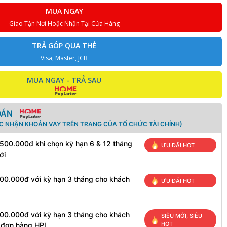
MUA NGAY
Giao Tận Nơi Hoặc Nhận Tại Cửa Hàng
TRẢ GÓP QUA THẺ
Visa, Master, JCB
MUA NGAY - TRẢ SAU
OÁN
ÁC NHẬN KHOẢN VAY TRÊN TRANG CỦA TỔ CHỨC TÀI CHÍNH)
 500.000đ khi chọn kỳ hạn 6 & 12 tháng
ƯU ĐÃI HOT
ới
100.000đ với kỳ hạn 3 tháng cho khách
ƯU ĐÃI HOT
100.000đ với kỳ hạn 3 tháng cho khách
SIÊU MỚI, SIÊU
HOT
h đơn hàng HPL