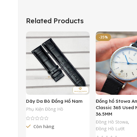
Related Products
-35%
Dây Da Bò Đồng Hồ Nam
Đồng hồ Stowa A
Classic 365 Used
Phụ Kiện Đồng Hồ
36.5MM
Đồng Hồ Stowa
,
Còn hàng
Đồng Hồ Lướt
Đọc Tiếp