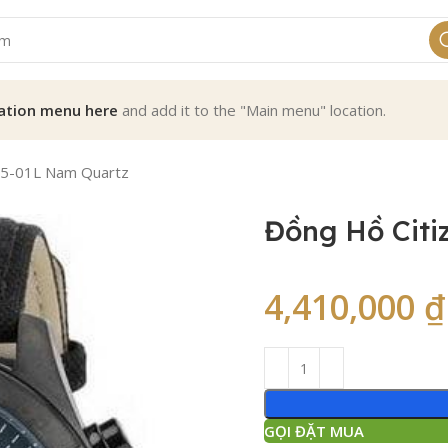
ation menu here
and add it to the "Main menu" location.
25-01L Nam Quartz
Đồng Hồ Cit
4,410,000
₫
GỌI ĐẶT MUA