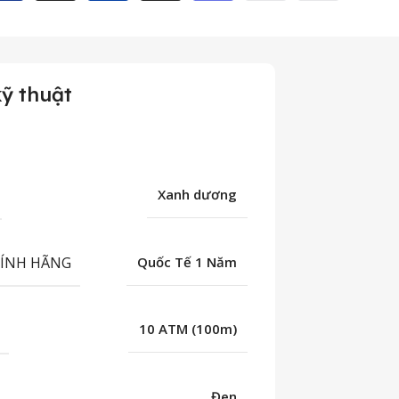
ỹ thuật
Xanh dương
HÍNH HÃNG
Quốc Tế 1 Năm
C
10 ATM (100m)
Đen