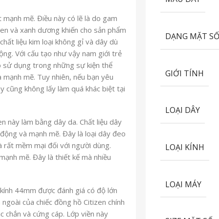
t mạnh mẽ. Điều này có lẽ là do gam
đen và xanh dương khiến cho sản phẩm
DẠNG MẶT S
hất liệu kim loại không gỉ và dây dù
ộng. Với cấu tạo như vậy nam giới trẻ
p sử dụng trong những sự kiện thể
GIỚI TÍNH
và mạnh mẽ. Tuy nhiên, nếu bạn yêu
y cũng không lấy làm quá khác biệt tại
LOẠI DÂY
n này làm bằng dây da. Chất liệu dây
 động và mạnh mẽ. Đây là loại dây đeo
à rất mềm mại đối với người dùng.
LOẠI KÍNH
mạnh mẽ. Đây là thiết kế mà nhiều
LOẠI MÁY
 kính 44mm được đánh giá có độ lớn
 ngoài của chiếc đồng hồ Citizen chính
c chắn và cứng cáp. Lớp viền này