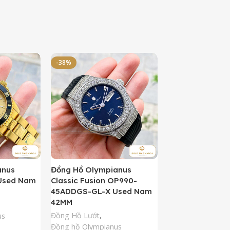
-38%
-50%
anus
Đồng Hồ Olympianus
Đồng Hồ Orient 
Used Nam
Classic Fusion OP990-
Kamasu Limited 
45ADDGS-GL-X Used Nam
AA0007A09A U
42MM
42MM
Đồng Hồ Lướt
,
Đồng Hồ Lướt
,
Đồ
us
Đồng hồ Olympianus