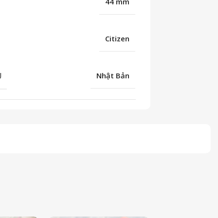
44 mm
Citizen
U
Nhật Bản