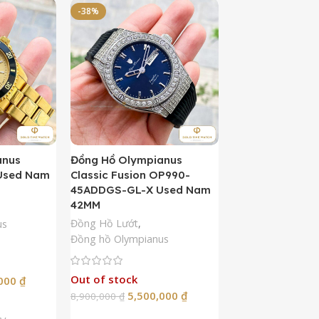
-38%
-50%
anus
Đồng Hồ Olympianus
Đồng Hồ Orient 
Used Nam
Classic Fusion OP990-
Kamasu Limited 
45ADDGS-GL-X Used Nam
AA0007A09A U
42MM
42MM
Đồng Hồ Lướt
,
Đồng Hồ Lướt
,
Đồ
us
Đồng hồ Olympianus
Còn hàng
Out of stock
5,50
,000
₫
10,900,000
₫
5,500,000
₫
8,900,000
₫
Thêm Vào G
p
Đọc Tiếp