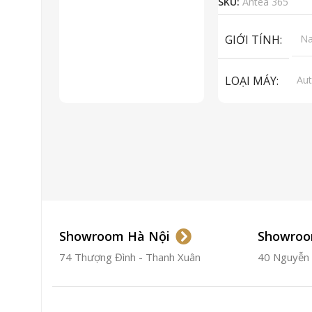
SKU:
Antea 365
GIỚI TÍNH
N
LOẠI MÁY
Aut
ET
To
LOẠI KÍNH
Sa
LOẠI DÂY
Dây
CHẤT LIỆU VỎ
Showroom Hà Nội
Showroo
74 Thượng Đình - Thanh Xuân
40 Nguyễn T
ĐƯỜNG KÍNH