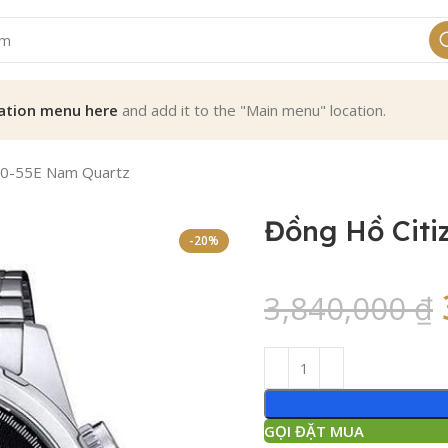
ation menu here
and add it to the "Main menu" location.
50-55E Nam Quartz
Đồng Hồ Cit
-20%
3,840,000
₫
GỌI ĐẶT MUA