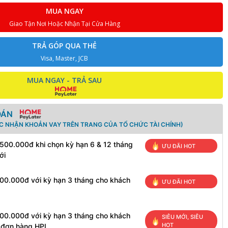
MUA NGAY
Giao Tận Nơi Hoặc Nhận Tại Cửa Hàng
TRẢ GÓP QUA THẺ
Visa, Master, JCB
MUA NGAY - TRẢ SAU
OÁN
ÁC NHẬN KHOẢN VAY TRÊN TRANG CỦA TỔ CHỨC TÀI CHÍNH)
 500.000đ khi chọn kỳ hạn 6 & 12 tháng
ƯU ĐÃI HOT
ới
100.000đ với kỳ hạn 3 tháng cho khách
ƯU ĐÃI HOT
100.000đ với kỳ hạn 3 tháng cho khách
SIÊU MỚI, SIÊU
HOT
h đơn hàng HPL