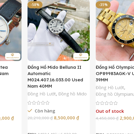
-58%
-35%
ntea
Đồng Hồ Mido Belluna II
Đồng Hồ Olympi
 Nam
Automatic
OP89983AGK-V 
M024.407.16.033.00 Used
39MM
Nam 40MM
Đồng Hồ Lướt
,
Đồng Hồ Lướt
,
Đồng hồ Mido
Đồng hồ Olympian
Còn hàng
Out of stock
8,500,000
₫
0,000
₫
2,900
20,210,000
₫
4,450,000
₫
Thêm Vào Giỏ Hàng
Đọc Tiế