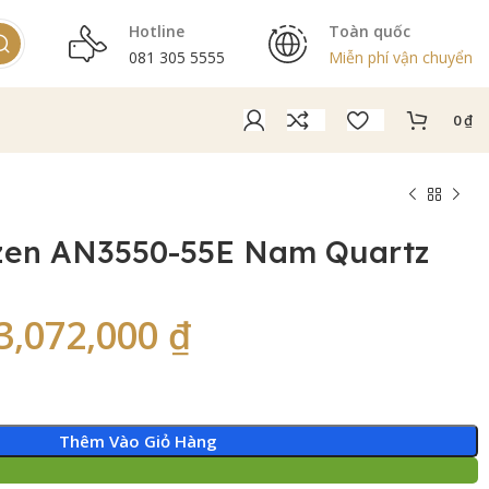
Hotline
Toàn quốc
081 305 5555
Miễn phí vận chuyển
0
₫
izen AN3550-55E Nam Quartz
3,072,000
₫
Thêm Vào Giỏ Hàng