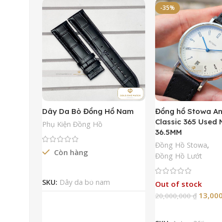
-35%
Dây Da Bò Đồng Hồ Nam
Đồng hồ Stowa A
Classic 365 Used
Phụ Kiện Đồng Hồ
36.5MM
Đồng Hồ Stowa
,
Còn hàng
Đồng Hồ Lướt
Đọc Tiếp
SKU:
Dây da bò nam
Out of stock
13,00
20,000,000
₫
Đọc Tiếp