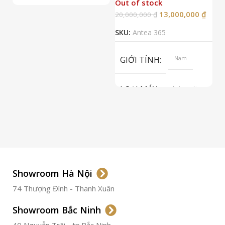
Out of stock
13,000,000
₫
20,000,000
₫
2
SKU:
Antea 365
S
GIỚI TÍNH
Nam
LOẠI MÁY
Automatic
ETA 2824-2
Top Grade
LOẠI KÍNH
Sapphire
LOẠI DÂY
Dây Da
Showroom Hà Nội
74 Thượng Đình - Thanh Xuân
CHẤT LIỆU VỎ
Thép
Không
Gỉ
Showroom Bắc Ninh