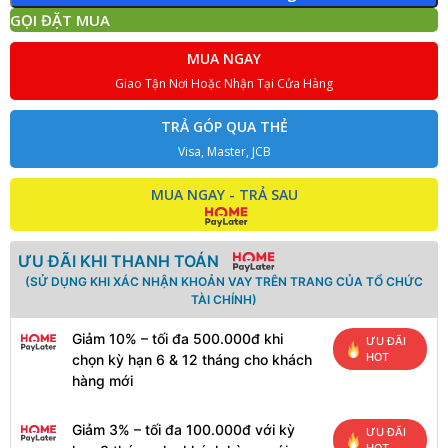
GỌI ĐẶT MUA
MUA NGAY
Giao Tận Nơi Hoặc Nhận Tại Cửa Hàng
TRẢ GÓP QUA THẺ
Visa, Master, JCB
MUA NGAY - TRẢ SAU
ƯU ĐÃI KHI THANH TOÁN
(SỬ DỤNG KHI XÁC NHẬN KHOẢN VAY TRÊN TRANG CỦA TỔ CHỨC
TÀI CHÍNH)
Giảm 10% – tối đa 500.000đ khi
ƯU ĐÃI
HOT
chọn kỳ hạn 6 & 12 tháng cho khách
hàng mới
Giảm 3% – tối đa 100.000đ với kỳ
ƯU ĐÃI