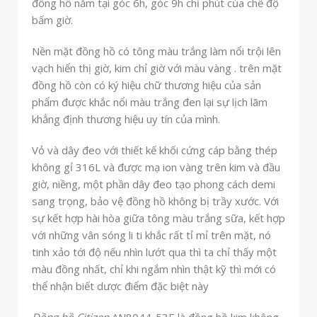
đồng hồ nằm tại góc 6h, góc 9h chỉ phút của chế độ
bấm giờ.
Nền mặt đồng hồ có tông màu trắng làm nổi trội lên
vạch hiển thị giờ, kim chỉ giờ với màu vàng . trên mặt
đồng hồ còn có ký hiệu chữ thương hiệu của sản
phẩm được khắc nổi màu trắng đen lại sự lịch lãm
khẳng định thương hiệu uy tín của mình
.
Vỏ và dây đeo với thiết kế khối cứng cáp bằng thép
không gỉ 316L và được mạ ion vàng trên kim và đầu
giờ, niềng, một phần dây đeo tạo phong cách demi
sang trọng, bảo vệ đồng hồ không bị trầy xước. Với
sự kết hợp hài hòa giữa tông màu trắng sữa, kết hợp
với những vân sóng li ti khắc rất tỉ mỉ trên mặt, nó
tinh xảo tới độ nếu nhìn lướt qua thì ta chỉ thấy một
màu đồng nhất, chỉ khi ngắm nhìn thật kỹ thì mới có
thể nhận biết dược điểm đặc biệt này