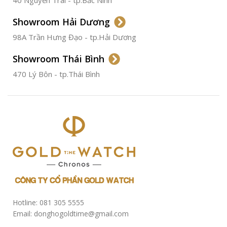
40 Nguyễn Trãi - tp.Bắc Ninh
ĐƯỜNG KÍNH
36.5mm
Showroom Hải Dương
CHỐNG NƯỚC
50m
98A Trần Hưng Đạo - tp.Hải Dương
Showroom Thái Bình
TÌNH TRẠNG
Đã qua
sử
470 Lý Bôn - tp.Thái Bình
dụng
Hotline: 081 305 5555
Email: donghogoldtime@gmail.com