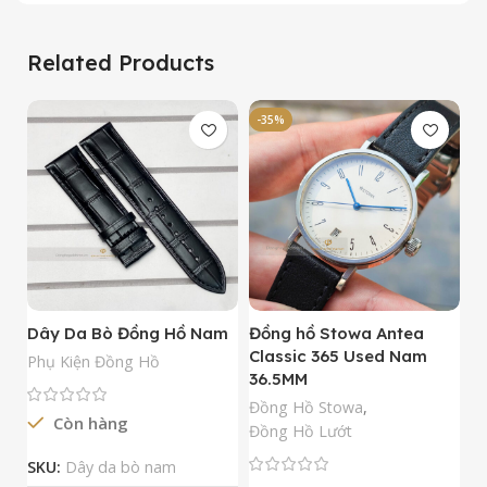
Related Products
-35%
-
Dây Da Bò Đồng Hồ Nam
Đồng hồ Stowa Antea
Đ
Classic 365 Used Nam
A
Phụ Kiện Đồng Hồ
36.5MM
M
N
Đồng Hồ Stowa
,
Còn hàng
Đ
Đồng Hồ Lướt
Đ
SKU:
Dây da bò nam