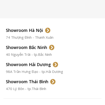
LOẠI KÍNH
Sapphire
LOẠI DÂY
Dây Da
Showroom Hà Nội
74 Thượng Đình - Thanh Xuân
CHẤT LIỆU VỎ
Thép
Không
Gỉ
Showroom Bắc Ninh
40 Nguyễn Trãi - tp.Bắc Ninh
ĐƯỜNG KÍNH
36.5mm
Showroom Hải Dương
CHỐNG NƯỚC
50m
98A Trần Hưng Đạo - tp.Hải Dương
Showroom Thái Bình
TÌNH TRẠNG
Đã qua
sử
470 Lý Bôn - tp.Thái Bình
dụng