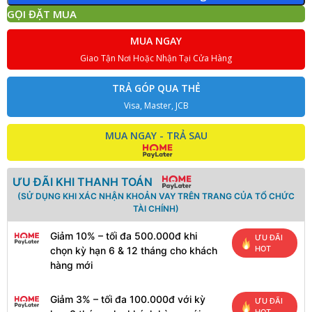
GỌI ĐẶT MUA
MUA NGAY
Giao Tận Nơi Hoặc Nhận Tại Cửa Hàng
TRẢ GÓP QUA THẺ
Visa, Master, JCB
MUA NGAY - TRẢ SAU
ƯU ĐÃI KHI THANH TOÁN
(SỬ DỤNG KHI XÁC NHẬN KHOẢN VAY TRÊN TRANG CỦA TỔ CHỨC
TÀI CHÍNH)
Giảm 10% – tối đa 500.000đ khi
ƯU ĐÃI
HOT
chọn kỳ hạn 6 & 12 tháng cho khách
hàng mới
Giảm 3% – tối đa 100.000đ với kỳ
ƯU ĐÃI