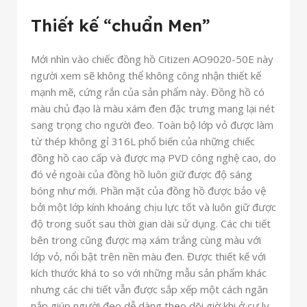
Thiết kế “chuẩn Men”
Mới nhìn vào chiếc đồng hồ Citizen AO9020-50E này
người xem sẽ không thể không công nhận thiết kế
mạnh mẽ, cứng rắn của sản phẩm này. Đồng hồ có
màu chủ đạo là màu xám đen đặc trưng mang lại nét
sang trọng cho người đeo. Toàn bộ lớp vỏ được làm
từ thép không gỉ 316L phổ biến của những chiếc
đồng hồ cao cấp và được mạ PVD công nghệ cao, do
đó vẻ ngoài của đồng hồ luôn giữ được độ sáng
bóng như mới. Phần mặt của đồng hồ được bảo vệ
bởi một lớp kính khoáng chịu lực tốt và luôn giữ được
độ trong suốt sau thời gian dài sử dụng. Các chi tiết
bên trong cũng được mạ xám trắng cùng màu với
lớp vỏ, nổi bật trên nền màu đen. Được thiết kế với
kích thước khá to so với những mẫu sản phẩm khác
nhưng các chi tiết vẫn được sắp xếp một cách ngăn
nắp giúp người đeo dễ dàng theo dõi giờ khi ở cự ly