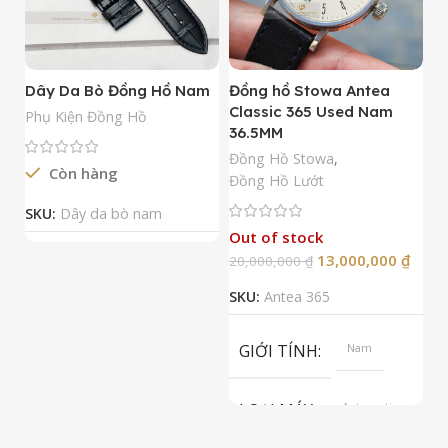
Dây Da Bò Đồng Hồ Nam
Đồng hồ Stowa Antea
Đ
Classic 365 Used Nam
A
Phụ Kiện Đồng Hồ
36.5MM
M
N
Đồng Hồ Stowa
,
Còn hàng
Đ
Đồng Hồ Lướt
Đ
SKU:
Dây da bò nam
Out of stock
13,000,000
₫
20,000,000
₫
2
SKU:
Antea 365
S
GIỚI TÍNH
Nam
LOẠI MÁY
Automatic
ETA 2824-2
Top Grade