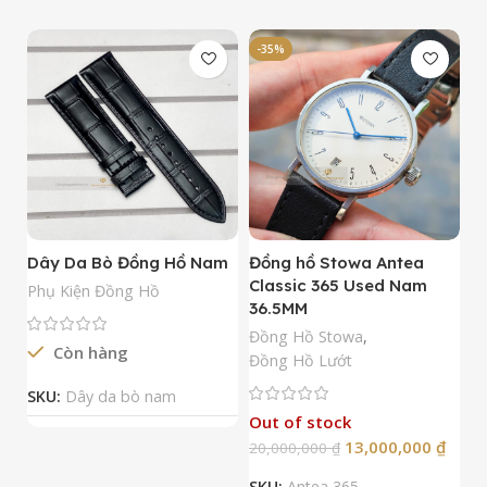
-35%
-
Dây Da Bò Đồng Hồ Nam
Đồng hồ Stowa Antea
Đ
Classic 365 Used Nam
A
Phụ Kiện Đồng Hồ
36.5MM
M
N
Đồng Hồ Stowa
,
Còn hàng
Đ
Đồng Hồ Lướt
Đ
SKU:
Dây da bò nam
Out of stock
13,000,000
₫
20,000,000
₫
2
SKU:
Antea 365