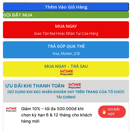
Thêm Vào Giỏ Hàng
GỌI ĐẶT MUA
MUA NGAY
Giao Tận Nơi Hoặc Nhận Tại Cửa Hàng
TRẢ GÓP QUA THẺ
Visa, Master, JCB
MUA NGAY - TRẢ SAU
ƯU ĐÃI KHI THANH TOÁN
(SỬ DỤNG KHI XÁC NHẬN KHOẢN VAY TRÊN TRANG CỦA TỔ CHỨC
TÀI CHÍNH)
Giảm 10% – tối đa 500.000đ khi
ƯU ĐÃI
HOT
chọn kỳ hạn 6 & 12 tháng cho khách
hàng mới