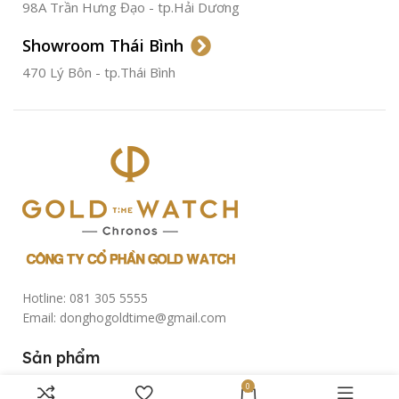
CHỐNG NƯỚC
50m
98A Trần Hưng Đạo - tp.Hải Dương
Showroom Thái Bình
TÌNH TRẠNG
Đã qua
sử
470 Lý Bôn - tp.Thái Bình
dụng
Hotline: 081 305 5555
Email: donghogoldtime@gmail.com
Sản phẩm
Đồng hồ Nam
0