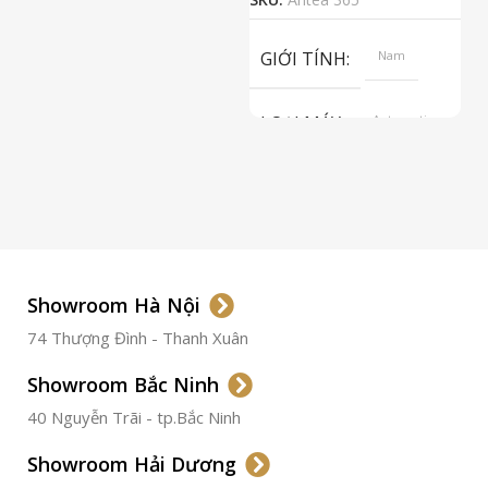
S
GIỚI TÍNH
Nam
LOẠI MÁY
Automatic
ETA 2824-2
Top Grade
LOẠI KÍNH
Sapphire
LOẠI DÂY
Dây Da
Showroom Hà Nội
74 Thượng Đình - Thanh Xuân
CHẤT LIỆU VỎ
Thép
Không
Gỉ
Showroom Bắc Ninh
40 Nguyễn Trãi - tp.Bắc Ninh
ĐƯỜNG KÍNH
36.5mm
Showroom Hải Dương