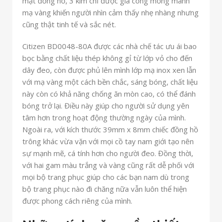
mặt đồng hồ, 3 kim chỉ được gia công mỏng manh
mạ vàng khiến người nhìn cảm thấy nhẹ nhàng nhưng
cũng thật tinh tế và sắc nét.
Citizen BD0048-80A được các nhà chế tác ưu ái bao
bọc bằng chất liệu thép không gỉ từ lớp vỏ cho đến
dây đeo, còn được phủ lên mình lớp mạ inox xen lẫn
với mạ vàng một cách bền chắc, sáng bóng, chất liệu
này còn có khả năng chống ăn mòn cao, có thể đánh
bóng trở lại. Điều này giúp cho người sử dụng yên
tâm hơn trong hoạt động thường ngày của mình.
Ngoài ra, với kích thước 39mm x 8mm chiếc đồng hồ
trông khác vừa vặn với mọi cồ tay nam giới tạo nên
sự mạnh mẽ, cá tính hơn cho người đeo. Đồng thời,
với hai gam màu trắng và vàng cũng rất dễ phối với
mọi bộ trang phục giúp cho các bạn nam dù trong
bộ trang phục nào đi chăng nữa vẫn luôn thể hiện
được phong cách riêng của mình.