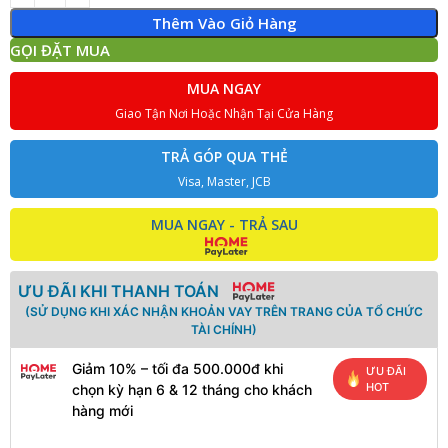
Thêm Vào Giỏ Hàng
GỌI ĐẶT MUA
MUA NGAY
Giao Tận Nơi Hoặc Nhận Tại Cửa Hàng
TRẢ GÓP QUA THẺ
Visa, Master, JCB
MUA NGAY - TRẢ SAU
ƯU ĐÃI KHI THANH TOÁN
(SỬ DỤNG KHI XÁC NHẬN KHOẢN VAY TRÊN TRANG CỦA TỔ CHỨC
TÀI CHÍNH)
Giảm 10% – tối đa 500.000đ khi
ƯU ĐÃI
HOT
chọn kỳ hạn 6 & 12 tháng cho khách
hàng mới