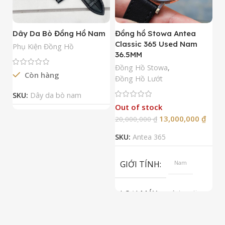
Dây Da Bò Đồng Hồ Nam
Đồng hồ Stowa Antea
Đ
Classic 365 Used Nam
A
Phụ Kiện Đồng Hồ
36.5MM
M
N
Đồng Hồ Stowa
,
Còn hàng
Đ
Đồng Hồ Lướt
Đ
SKU:
Dây da bò nam
Out of stock
13,000,000
₫
20,000,000
₫
2
SKU:
Antea 365
S
GIỚI TÍNH
Nam
LOẠI MÁY
Automatic
ETA 2824-2
Top Grade