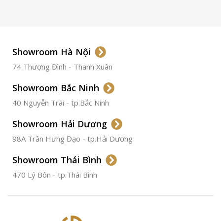
LOẠI KÍNH
Sapphire
LOẠI DÂY
Dây Da
Showroom Hà Nội
74 Thượng Đình - Thanh Xuân
CHẤT LIỆU VỎ
Thép
Không
Gỉ
Showroom Bắc Ninh
40 Nguyễn Trãi - tp.Bắc Ninh
ĐƯỜNG KÍNH
36.5mm
Showroom Hải Dương
CHỐNG NƯỚC
50m
98A Trần Hưng Đạo - tp.Hải Dương
Showroom Thái Bình
TÌNH TRẠNG
Đã qua
sử
470 Lý Bôn - tp.Thái Bình
dụng