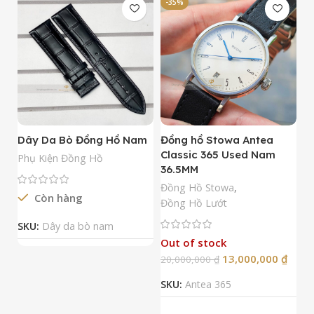
-35%
-
Dây Da Bò Đồng Hồ Nam
Đồng hồ Stowa Antea
Đ
Classic 365 Used Nam
A
Phụ Kiện Đồng Hồ
36.5MM
M
N
Đồng Hồ Stowa
,
Còn hàng
Đ
Đồng Hồ Lướt
Đ
SKU:
Dây da bò nam
Out of stock
13,000,000
₫
20,000,000
₫
2
SKU:
Antea 365
S