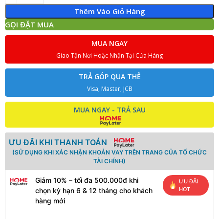
Thêm Vào Giỏ Hàng
GỌI ĐẶT MUA
MUA NGAY
Giao Tận Nơi Hoặc Nhận Tại Cửa Hàng
TRẢ GÓP QUA THẺ
Visa, Master, JCB
MUA NGAY - TRẢ SAU
ƯU ĐÃI KHI THANH TOÁN
(SỬ DỤNG KHI XÁC NHẬN KHOẢN VAY TRÊN TRANG CỦA TỔ CHỨC
TÀI CHÍNH)
Giảm 10% – tối đa 500.000đ khi
ƯU ĐÃI
HOT
chọn kỳ hạn 6 & 12 tháng cho khách
hàng mới