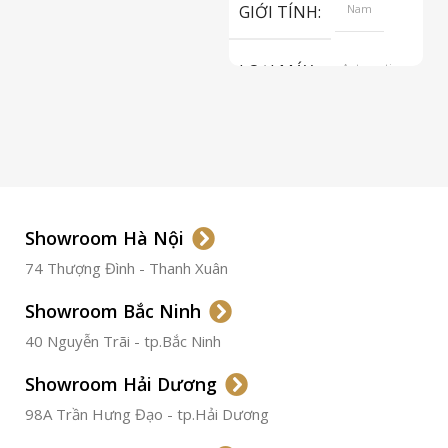
GIỚI TÍNH
Nam
LOẠI MÁY
Automatic
ETA 2824-2
Top Grade
LOẠI KÍNH
Sapphire
LOẠI DÂY
Dây Da
Showroom Hà Nội
74 Thượng Đình - Thanh Xuân
CHẤT LIỆU VỎ
Thép
Không
Gỉ
Showroom Bắc Ninh
40 Nguyễn Trãi - tp.Bắc Ninh
ĐƯỜNG KÍNH
36.5mm
Showroom Hải Dương
CHỐNG NƯỚC
50m
98A Trần Hưng Đạo - tp.Hải Dương