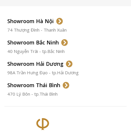
LOẠI DÂY
Dây Da
Showroom Hà Nội
74 Thượng Đình - Thanh Xuân
CHẤT LIỆU VỎ
Thép
Không
Gỉ
Showroom Bắc Ninh
40 Nguyễn Trãi - tp.Bắc Ninh
ĐƯỜNG KÍNH
36.5mm
Showroom Hải Dương
CHỐNG NƯỚC
50m
98A Trần Hưng Đạo - tp.Hải Dương
Showroom Thái Bình
TÌNH TRẠNG
Đã qua
sử
470 Lý Bôn - tp.Thái Bình
dụng