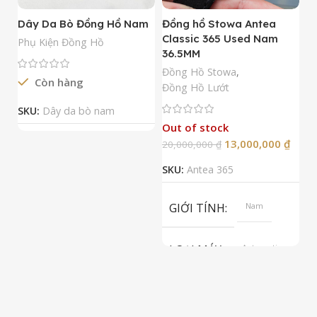
Dây Da Bò Đồng Hồ Nam
Đồng hồ Stowa Antea
Đ
Classic 365 Used Nam
A
Phụ Kiện Đồng Hồ
36.5MM
M
N
Đồng Hồ Stowa
,
Còn hàng
Đ
Đồng Hồ Lướt
Đ
SKU:
Dây da bò nam
Out of stock
13,000,000
₫
20,000,000
₫
2
SKU:
Antea 365
S
GIỚI TÍNH
Nam
LOẠI MÁY
Automatic
ETA 2824-2
Top Grade
LOẠI KÍNH
Sapphire