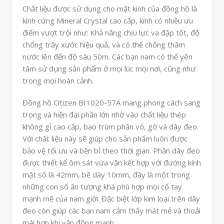
Chất liệu được sử dụng cho mặt kính của đồng hồ là
kính cứng Mineral Crystal cao cấp, kính có nhiều ưu
điểm vượt trội như: Khả năng chịu lực va đập tốt, độ
chống trầy xước hiệu quả, và có thể chống thấm
nước lên đến độ sâu 50m. Các bạn nam có thể yên
tâm sử dụng sản phẩm ở mọi lúc mọi nơi, cũng như
trong mọi hoàn cảnh.
Đồng hồ Citizen BI1020-57A mang phong cách sang
trọng và hiện đại phần lớn nhờ vào chất liệu thép
không gỉ cao cấp, bao trùm phần vỏ, gờ và dây đeo.
Với chất liệu này sẽ giúp cho sản phẩm luôn được
bảo vệ tối ưu và bền bỉ theo thời gian. Phần dây đeo
được thiết kế ôm sát vừa vặn kết hợp với đường kính
mặt số là 42mm, bề dày 10mm, đây là một trong
những con số ấn tượng khá phù hợp mọi cổ tay
mạnh mẽ của nam giới. Đặc biệt lớp kim loại trên dây
đeo còn giúp các bạn nam cảm thấy mát mẻ và thoải
mái hơn khi vận động mạnh.