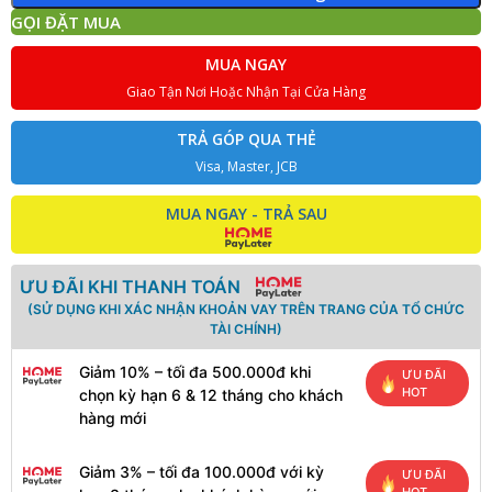
GỌI ĐẶT MUA
MUA NGAY
Giao Tận Nơi Hoặc Nhận Tại Cửa Hàng
TRẢ GÓP QUA THẺ
Visa, Master, JCB
MUA NGAY - TRẢ SAU
ƯU ĐÃI KHI THANH TOÁN
(SỬ DỤNG KHI XÁC NHẬN KHOẢN VAY TRÊN TRANG CỦA TỔ CHỨC
TÀI CHÍNH)
Giảm 10% – tối đa 500.000đ khi
ƯU ĐÃI
HOT
chọn kỳ hạn 6 & 12 tháng cho khách
hàng mới
Giảm 3% – tối đa 100.000đ với kỳ
ƯU ĐÃI