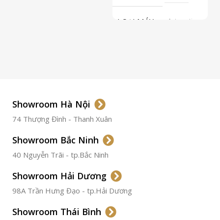
LOẠI MÁY
Automatic
ETA 2824-2
Top Grade
LOẠI KÍNH
Sapphire
LOẠI DÂY
Dây Da
Showroom Hà Nội
74 Thượng Đình - Thanh Xuân
CHẤT LIỆU VỎ
Thép
Không
Gỉ
Showroom Bắc Ninh
40 Nguyễn Trãi - tp.Bắc Ninh
ĐƯỜNG KÍNH
36.5mm
Showroom Hải Dương
CHỐNG NƯỚC
50m
98A Trần Hưng Đạo - tp.Hải Dương
Showroom Thái Bình
TÌNH TRẠNG
Đã qua