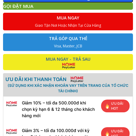
GỌI ĐẶT MUA
MUA NGAY
Giao Tận Nơi Hoặc Nhận Tại Cửa Hàng
TRẢ GÓP QUA THẺ
Visa, Master, JCB
MUA NGAY - TRẢ SAU
ƯU ĐÃI KHI THANH TOÁN
(SỬ DỤNG KHI XÁC NHẬN KHOẢN VAY TRÊN TRANG CỦA TỔ CHỨC
TÀI CHÍNH)
Giảm 10% – tối đa 500.000đ khi
ƯU ĐÃI
HOT
chọn kỳ hạn 6 & 12 tháng cho khách
hàng mới
Giảm 3% – tối đa 100.000đ với kỳ
ƯU ĐÃI