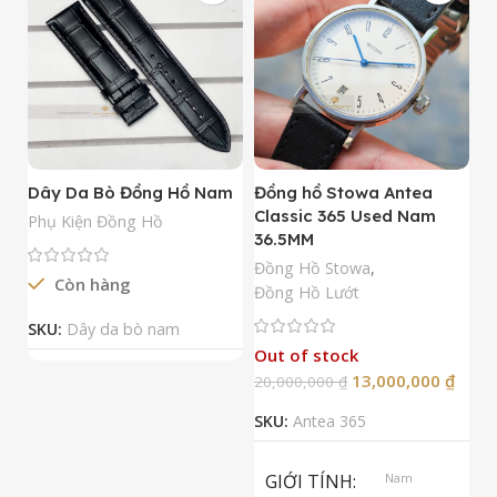
Dây Da Bò Đồng Hồ Nam
Đồng hồ Stowa Antea
Đ
Classic 365 Used Nam
A
Phụ Kiện Đồng Hồ
36.5MM
M
N
Đồng Hồ Stowa
,
Còn hàng
Đ
Đồng Hồ Lướt
Đ
SKU:
Dây da bò nam
Out of stock
13,000,000
₫
20,000,000
₫
2
SKU:
Antea 365
S
GIỚI TÍNH
Nam