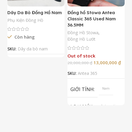
Dây Da Bò Đồng Hồ Nam
Đồng hồ Stowa Antea
Đ
Classic 365 Used Nam
A
Phụ Kiện Đồng Hồ
36.5MM
M
N
Đồng Hồ Stowa
,
Còn hàng
Đ
Đồng Hồ Lướt
Đ
SKU:
Dây da bò nam
Out of stock
13,000,000
₫
20,000,000
₫
2
SKU:
Antea 365
S
GIỚI TÍNH
Nam
LOẠI MÁY
Automatic
ETA 2824-2
Top Grade
LOẠI KÍNH
Sapphire