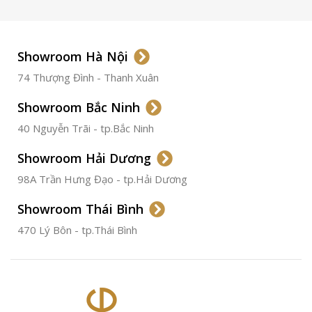
LOẠI DÂY
Dây Da
Showroom Hà Nội
74 Thượng Đình - Thanh Xuân
CHẤT LIỆU VỎ
Thép
Không
Gỉ
Showroom Bắc Ninh
40 Nguyễn Trãi - tp.Bắc Ninh
ĐƯỜNG KÍNH
36.5mm
Showroom Hải Dương
CHỐNG NƯỚC
50m
98A Trần Hưng Đạo - tp.Hải Dương
Showroom Thái Bình
TÌNH TRẠNG
Đã qua
sử
470 Lý Bôn - tp.Thái Bình
dụng