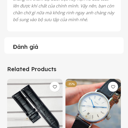
lên được khí chất của chính mình. Vậy nên, bạn còn
chần chờ gì nữa mà không rinh ngay anh chàng này
bổ sung vào bộ sưu tập của mình nhé.
Đánh giá
Related Products
-35%
-