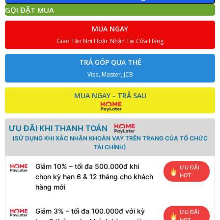
GỌI ĐẶT MUA
MUA NGAY
Giao Tận Nơi Hoặc Nhận Tại Cửa Hàng
TRẢ GÓP QUA THẺ
Visa, Master, JCB
MUA NGAY - TRẢ SAU
ƯU ĐÃI KHI THANH TOÁN
(SỬ DỤNG KHI XÁC NHẬN KHOẢN VAY TRÊN TRANG CỦA TỔ CHỨC
TÀI CHÍNH)
Giảm 10% – tối đa 500.000đ khi
ƯU ĐÃI
HOT
chọn kỳ hạn 6 & 12 tháng cho khách
hàng mới
Giảm 3% – tối đa 100.000đ với kỳ
ƯU ĐÃI