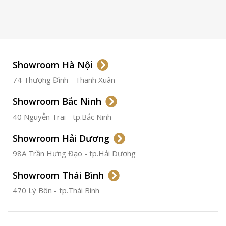
LOẠI KÍNH
Sapphire
LOẠI DÂY
Dây Da
Showroom Hà Nội
74 Thượng Đình - Thanh Xuân
CHẤT LIỆU VỎ
Thép
Không
Gỉ
Showroom Bắc Ninh
40 Nguyễn Trãi - tp.Bắc Ninh
ĐƯỜNG KÍNH
36.5mm
Showroom Hải Dương
CHỐNG NƯỚC
50m
98A Trần Hưng Đạo - tp.Hải Dương
Showroom Thái Bình
TÌNH TRẠNG
Đã qua
sử
470 Lý Bôn - tp.Thái Bình
dụng