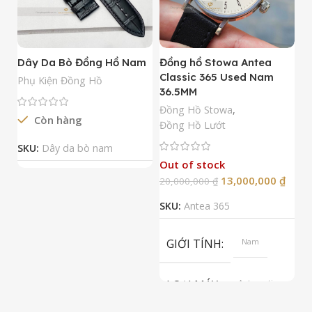
Dây Da Bò Đồng Hồ Nam
Đồng hồ Stowa Antea
Đ
Classic 365 Used Nam
A
Phụ Kiện Đồng Hồ
36.5MM
M
N
Đồng Hồ Stowa
,
Còn hàng
Đ
Đồng Hồ Lướt
Đ
SKU:
Dây da bò nam
Out of stock
13,000,000
₫
20,000,000
₫
2
SKU:
Antea 365
S
GIỚI TÍNH
Nam
LOẠI MÁY
Automatic
ETA 2824-2
Top Grade