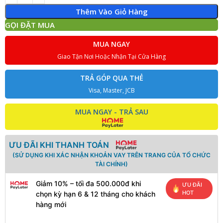
Thêm Vào Giỏ Hàng
GỌI ĐẶT MUA
MUA NGAY
Giao Tận Nơi Hoặc Nhận Tại Cửa Hàng
TRẢ GÓP QUA THẺ
Visa, Master, JCB
MUA NGAY - TRẢ SAU
ƯU ĐÃI KHI THANH TOÁN
(SỬ DỤNG KHI XÁC NHẬN KHOẢN VAY TRÊN TRANG CỦA TỔ CHỨC
TÀI CHÍNH)
Giảm 10% – tối đa 500.000đ khi
ƯU ĐÃI
HOT
chọn kỳ hạn 6 & 12 tháng cho khách
hàng mới