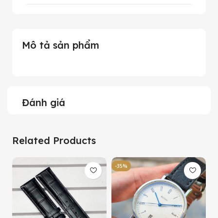
Mô tả sản phẩm
Đánh giá
Related Products
-35%
-