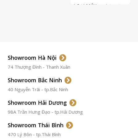
LOẠI MÁY
Automatic
ETA 2824-2
Top Grade
LOẠI KÍNH
Sapphire
LOẠI DÂY
Dây Da
Showroom Hà Nội
74 Thượng Đình - Thanh Xuân
CHẤT LIỆU VỎ
Thép
Không
Gỉ
Showroom Bắc Ninh
40 Nguyễn Trãi - tp.Bắc Ninh
ĐƯỜNG KÍNH
36.5mm
Showroom Hải Dương
CHỐNG NƯỚC
50m
98A Trần Hưng Đạo - tp.Hải Dương
Showroom Thái Bình
TÌNH TRẠNG
Đã qua
sử
470 Lý Bôn - tp.Thái Bình
dụng