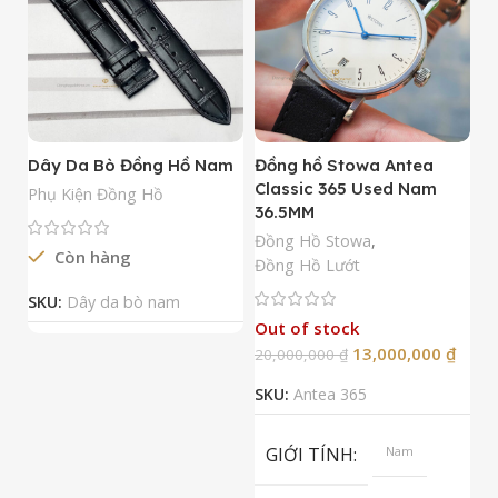
Dây Da Bò Đồng Hồ Nam
Đồng hồ Stowa Antea
Đ
Classic 365 Used Nam
A
Phụ Kiện Đồng Hồ
36.5MM
M
N
Đồng Hồ Stowa
,
Còn hàng
Đ
Đồng Hồ Lướt
Đ
SKU:
Dây da bò nam
Out of stock
13,000,000
₫
20,000,000
₫
2
SKU:
Antea 365
S
GIỚI TÍNH
Nam