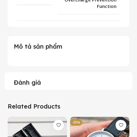
Function
Mô tả sản phẩm
Đánh giá
Related Products
-35%
-