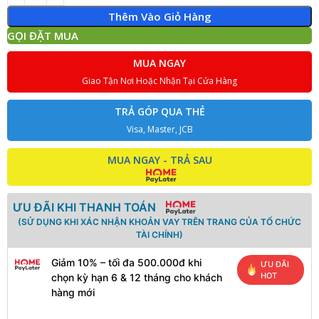
Thêm Vào Giỏ Hàng
GỌI ĐẶT MUA
MUA NGAY
Giao Tận Nơi Hoặc Nhận Tại Cửa Hàng
TRẢ GÓP QUA THẺ
Visa, Master, JCB
MUA NGAY - TRẢ SAU
ƯU ĐÃI KHI THANH TOÁN
(SỬ DỤNG KHI XÁC NHẬN KHOẢN VAY TRÊN TRANG CỦA TỔ CHỨC
TÀI CHÍNH)
Giảm 10% – tối đa 500.000đ khi
ƯU ĐÃI
HOT
chọn kỳ hạn 6 & 12 tháng cho khách
hàng mới