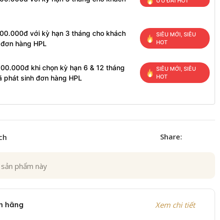
ƯU ĐÃI HOT
100.000đ với kỳ hạn 3 tháng cho khách
SIÊU MỚI, SIÊU
HOT
h đơn hàng HPL
200.000đ khi chọn kỳ hạn 6 & 12 tháng
SIÊU MỚI, SIÊU
HOT
ã phát sinh đơn hàng HPL
Share:
ch
 sản phẩm này
h hãng
Xem chi tiết