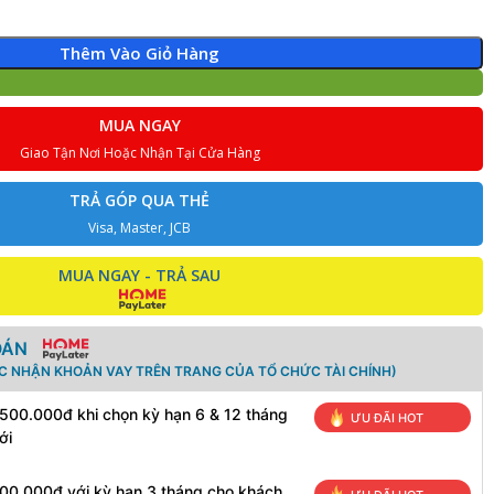
Thêm Vào Giỏ Hàng
MUA NGAY
Giao Tận Nơi Hoặc Nhận Tại Cửa Hàng
TRẢ GÓP QUA THẺ
Visa, Master, JCB
MUA NGAY - TRẢ SAU
OÁN
ÁC NHẬN KHOẢN VAY TRÊN TRANG CỦA TỔ CHỨC TÀI CHÍNH)
 500.000đ khi chọn kỳ hạn 6 & 12 tháng
ƯU ĐÃI HOT
ới
100.000đ với kỳ hạn 3 tháng cho khách