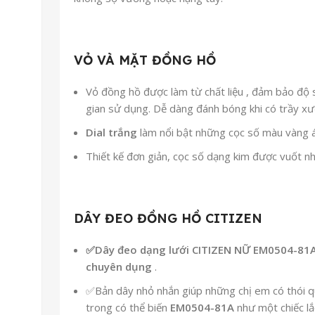
VỎ VÀ MẶT ĐỒNG HỒ
Vỏ đồng hồ được làm từ chất liệu
, đảm bảo độ 
gian sử dụng. Dễ dàng đánh bóng khi có trầy xư
Dial trắng
làm nổi bật những cọc số màu vàng á
Thiết kế đơn giản, cọc số dạng kim được vuốt n
DÂY ĐEO ĐỒNG HỒ CITIZEN
✅
Dây đeo dạng lưới CITIZEN NỮ EM0504-81
chuyên dụng
.
✅Bản dây nhỏ nhắn giúp những chị em có thói 
trong có thể biến
EM0504-81A
như một chiếc lắ