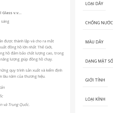
LOẠI DÂY
l Glass v.v…
 sáng
CHỐNG NƯỚ
n được thành lập và cho ra mắt
MÀU DÂY
xuất đồng hồ lớn nhất Thế Giới,
ồng hồ đảm bảo chất lượng cao, trong
 năng lượng giúp đồng hồ chạy.
DẠNG MẶT S
những quy trình sản xuất và kiểm định
ín lâu năm của thương hiệu.
GIỚI TÍNH
Bản
ốc
LOẠI KÍNH
ản và Trung Quốc.