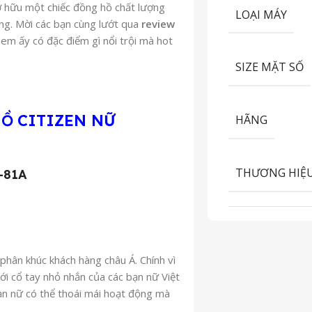
ở hữu một chiếc đồng hồ chất lượng
LOẠI MÁY
ăng. Mời các bạn cùng
lướt qua
review
m ấy có đặc điểm gì nổi trội mà hot
SIZE MẶT SỐ
HỒ
CITIZEN NỮ
HÃNG
THƯƠNG HIỆ
-81A
phân khúc khách hàng châu Á. Chính vì
i cổ tay nhỏ nhắn của các bạn nữ Việt
ạn nữ có thể thoái mái hoạt động mà