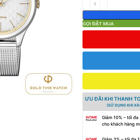
GỌI ĐẶT MUA
ƯU ĐÃI KHI THANH T
(SỬ DỤNG KHI X
Giảm 10% – tối đa
cho khách hàng m
Giảm 3% – tối đa 