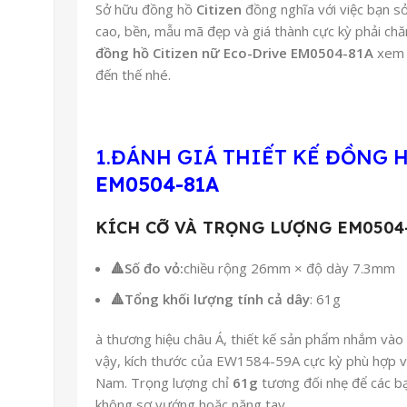
Sở hữu đồng hồ
Citizen
đồng nghĩa với việc bạn s
cao, bền, mẫu mã đẹp và giá thành cực kỳ phải ch
đồng hồ Citizen nữ Eco-Drive EM0504-81A
xem e
đến thế nhé.
1.ĐÁNH GIÁ THIẾT KẾ ĐỒNG 
EM0504-81A
KÍCH CỠ VÀ TRỌNG LƯỢNG EM0504
🔺
Số đo vỏ:
chiều rộng 26mm × độ dày 7.3mm
🔺
Tổng khối lượng tính cả dây
: 61g
à thương hiệu châu Á, thiết kế sản phẩm nhắm vào 
vậy, kích thước của EW1584-59A cực kỳ phù hợp vớ
Nam. Trọng lượng chỉ
61g
tương đối nhẹ để các b
không sợ vướng hoặc nặng tay.