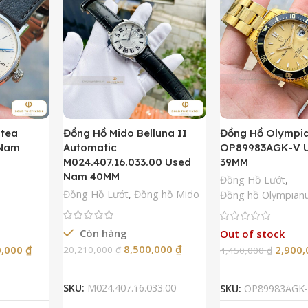
ntea
Đồng Hồ Mido Belluna II
Đồng Hồ Olympi
 Nam
Automatic
OP89983AGK-V 
M024.407.16.033.00 Used
39MM
Nam 40MM
Đồng Hồ Lướt
,
Đồng Hồ Lướt
,
Đồng hồ Mido
Đồng hồ Olympian
Còn hàng
Out of stock
8,500,000
₫
0,000
₫
2,900
20,210,000
₫
4,450,000
₫
Thêm Vào Giỏ Hàng
Đọc Tiế
SKU:
M024.407.16.033.00
SKU:
OP89983AGK-