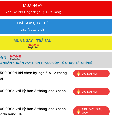
MUA NGAY
Giao Tận Nơi Hoặc Nhận Tại Cửa Hàng
TRẢ GÓP QUA THẺ
Visa, Master, JCB
MUA NGAY - TRẢ SAU
OÁN
ÁC NHẬN KHOẢN VAY TRÊN TRANG CỦA TỔ CHỨC TÀI CHÍNH)
 500.000đ khi chọn kỳ hạn 6 & 12 tháng
ƯU ĐÃI HOT
ới
100.000đ với kỳ hạn 3 tháng cho khách
ƯU ĐÃI HOT
100.000đ với kỳ hạn 3 tháng cho khách
SIÊU MỚI, SIÊU
HOT
h đơn hàng HPL