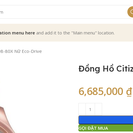
ation menu here
and add it to the "Main menu" location.
08-80X Nữ Eco-Drive
Đồng Hồ Citi
6,685,000
₫
GỌI ĐẶT MUA