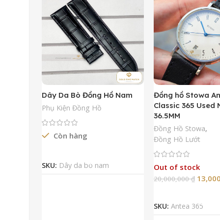
Dây Da Bò Đồng Hồ Nam
Đồng hồ Stowa A
Classic 365 Used
Phụ Kiện Đồng Hồ
36.5MM
Đồng Hồ Stowa
,
Còn hàng
Đồng Hồ Lướt
Đọc Tiếp
SKU:
Dây da bò nam
Out of stock
13,00
20,000,000
₫
Đọc Tiếp
SKU:
Antea 365