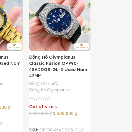
anus
Đồng Hồ Olympianus
Đồng Hồ Orient 
Used Nam
Classic Fusion OP990-
Kamasu Limited 
45ADDGS-GL-X Used Nam
AA0007A09A U
42MM
42MM
Đồng Hồ Lướt
,
Đồng Hồ Lướt
,
Đồ
us
Đồng hồ Olympianus
Còn hàng
Out of stock
5,50
,000
₫
10,900,000
₫
5,500,000
₫
8,900,000
₫
Thêm Vào G
p
Đọc Tiếp
SKU:
RA-AA0007A
V
SKU:
OP990-45ADDGS-GL-X