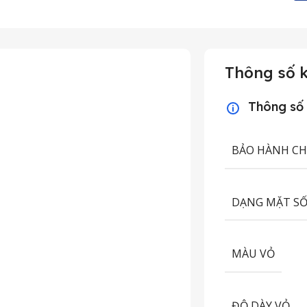
Thông số k
Thông số
BẢO HÀNH C
DẠNG MẶT S
MÀU VỎ
ĐỘ DÀY VỎ