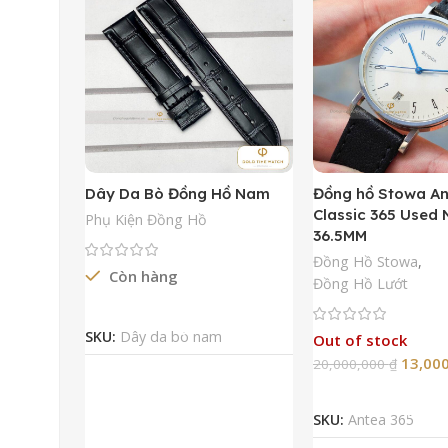
Dây Da Bò Đồng Hồ Nam
Đồng hồ Stowa A
Classic 365 Used
Phụ Kiện Đồng Hồ
36.5MM
Đồng Hồ Stowa
,
Còn hàng
Đồng Hồ Lướt
Đọc Tiếp
SKU:
Dây da bò nam
Out of stock
13,00
20,000,000
₫
Đọc Tiếp
SKU:
Antea 365