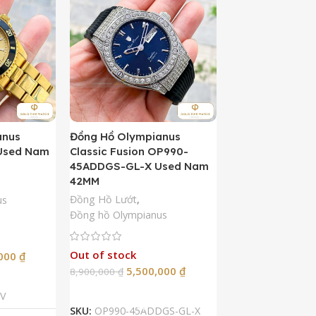
anus
Đồng Hồ Olympianus
Đồng Hồ Orient 
Used Nam
Classic Fusion OP990-
Kamasu Limited 
45ADDGS-GL-X Used Nam
AA0007A09A U
42MM
42MM
Đồng Hồ Lướt
,
Đồng Hồ Lướt
,
Đồ
us
Đồng hồ Olympianus
Còn hàng
Out of stock
5,50
,000
₫
10,900,000
₫
5,500,000
₫
8,900,000
₫
Thêm Vào G
p
Đọc Tiếp
SKU:
RA-AA0007A
V
SKU:
OP990-45ADDGS-GL-X