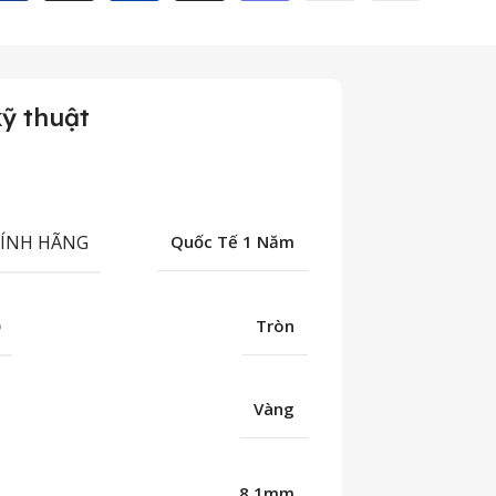
ỹ thuật
HÍNH HÃNG
Quốc Tế 1 Năm
Ố
Tròn
Vàng
8.1mm