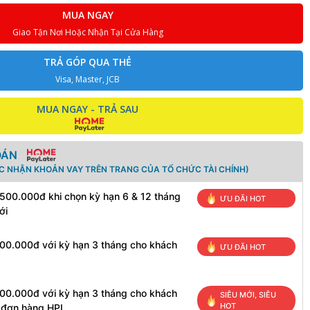
MUA NGAY
Giao Tận Nơi Hoặc Nhận Tại Cửa Hàng
TRẢ GÓP QUA THẺ
Visa, Master, JCB
MUA NGAY - TRẢ SAU
OÁN
ÁC NHẬN KHOẢN VAY TRÊN TRANG CỦA TỔ CHỨC TÀI CHÍNH)
 500.000đ khi chọn kỳ hạn 6 & 12 tháng
ƯU ĐÃI HOT
ới
100.000đ với kỳ hạn 3 tháng cho khách
ƯU ĐÃI HOT
100.000đ với kỳ hạn 3 tháng cho khách
SIÊU MỚI, SIÊU
HOT
h đơn hàng HPL