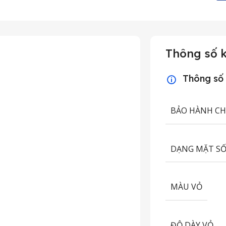
Thông số k
Thông số
BẢO HÀNH C
DẠNG MẶT S
MÀU VỎ
ĐỘ DÀY VỎ