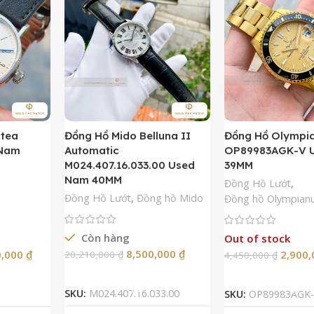
ntea
Đồng Hồ Mido Belluna II
Đồng Hồ Olympi
 Nam
Automatic
OP89983AGK-V 
M024.407.16.033.00 Used
39MM
Nam 40MM
Đồng Hồ Lướt
,
Đồng Hồ Lướt
,
Đồng hồ Mido
Đồng hồ Olympian
Còn hàng
Out of stock
8,500,000
₫
0,000
₫
2,900
20,210,000
₫
4,450,000
₫
Thêm Vào Giỏ Hàng
Đọc Tiế
SKU:
M024.407.16.033.00
SKU:
OP89983AGK-