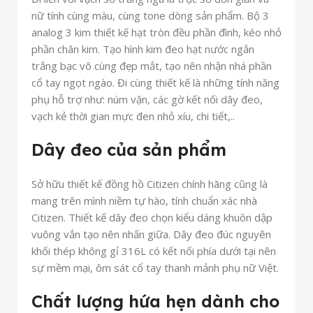
nữ tính cùng màu, cùng tone dòng sản phẩm. Bộ 3
analog 3 kim thiết kế hạt tròn đều phần đình, kéo nhỏ
phần chân kim. Tạo hình kim đeo hạt nước ngắn
trắng bạc vô cùng đẹp mắt, tạo nên nhận nhá phần
cổ tay ngọt ngào. Đi cùng thiết kế là những tính năng
phụ hỗ trợ như: núm vặn, các gờ kết nối dây đeo,
vạch kẻ thời gian mực đen nhỏ xíu, chi tiết,..
Dây đeo của sản phẩm
Sở hữu thiết kế đồng hồ Citizen chính hãng cũng là
mang trên mình niềm tự hào, tính chuẩn xác nhà
Citizen. Thiết kế dây đeo chọn kiểu dáng khuôn dập
vuông vắn tạo nên nhấn giữa. Dây đeo đúc nguyên
khối thép không gỉ 316L có kết nối phía dưới tại nên
sự mềm mại, ôm sát cổ tay thanh mảnh phụ nữ Việt.
Chất lượng hứa hẹn dành cho