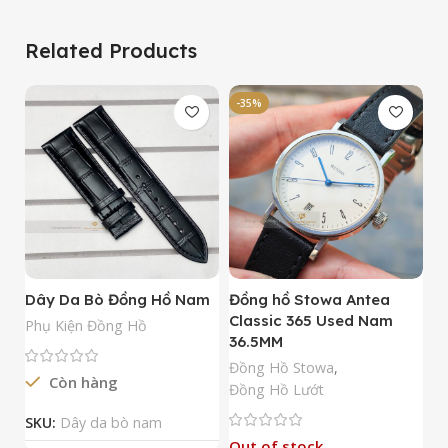
Related Products
-35%
-
Dây Da Bò Đồng Hồ Nam
Đồng hồ Stowa Antea
Đ
Classic 365 Used Nam
A
Phụ Kiện Đồng Hồ
36.5MM
M
N
Đồng Hồ Stowa
,
Còn hàng
Đ
Đồng Hồ Lướt
Đ
SKU:
Dây da bò nam
Out of stock