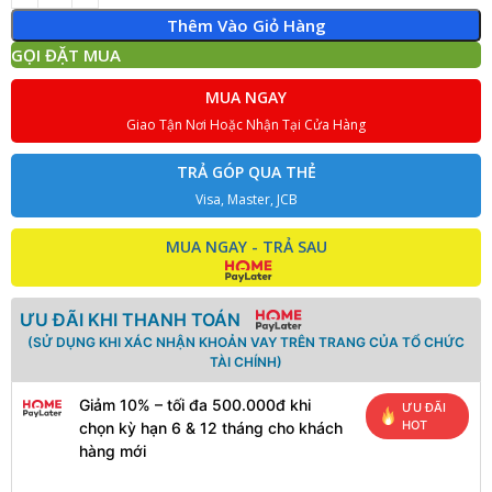
Thêm Vào Giỏ Hàng
GỌI ĐẶT MUA
MUA NGAY
Giao Tận Nơi Hoặc Nhận Tại Cửa Hàng
TRẢ GÓP QUA THẺ
Visa, Master, JCB
MUA NGAY - TRẢ SAU
ƯU ĐÃI KHI THANH TOÁN
(SỬ DỤNG KHI XÁC NHẬN KHOẢN VAY TRÊN TRANG CỦA TỔ CHỨC
TÀI CHÍNH)
Giảm 10% – tối đa 500.000đ khi
ƯU ĐÃI
HOT
chọn kỳ hạn 6 & 12 tháng cho khách
hàng mới