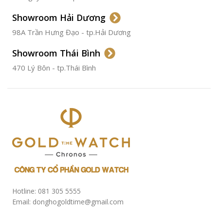
ĐƯỜNG KÍNH
Showroom Hải Dương
CHỐNG NƯỚC
50m
98A Trần Hưng Đạo - tp.Hải Dương
Showroom Thái Bình
TÌNH TRẠNG
Đã qua
sử
470 Lý Bôn - tp.Thái Bình
dụng
Hotline: 081 305 5555
Email: donghogoldtime@gmail.com