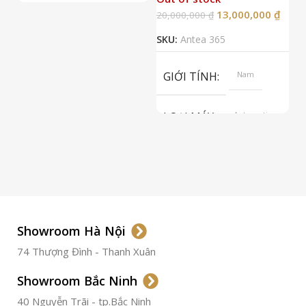
13,000,000
₫
20,000,000
₫
2
SKU:
Antea 365
S
GIỚI TÍNH
Nam
LOẠI MÁY
Automatic
ETA 2824-2
Top Grade
LOẠI KÍNH
Sapphire
LOẠI DÂY
Dây Da
Showroom Hà Nội
74 Thượng Đình - Thanh Xuân
CHẤT LIỆU VỎ
Thép
Không
Gỉ
Showroom Bắc Ninh
40 Nguyễn Trãi - tp.Bắc Ninh
36.5mm