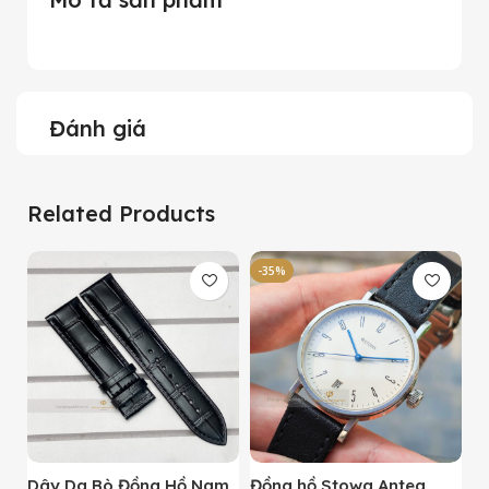
Đánh giá
Related Products
-35%
-
Dây Da Bò Đồng Hồ Nam
Đồng hồ Stowa Antea
Đ