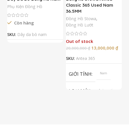
Classic 365 Used Nam
A
Phụ Kiện Đồng Hồ
36.5MM
M
N
Đồng Hồ Stowa
,
Còn hàng
Đ
Đồng Hồ Lướt
Đ
SKU:
Dây da bò nam
Out of stock
13,000,000
₫
20,000,000
₫
2
SKU:
Antea 365
S
GIỚI TÍNH
Nam
LOẠI MÁY
Automatic
ETA 2824-2
Top Grade
LOẠI KÍNH
Sapphire