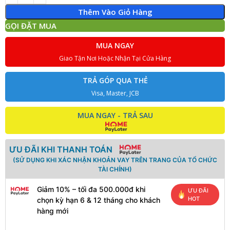
Thêm Vào Giỏ Hàng
GỌI ĐẶT MUA
MUA NGAY
Giao Tận Nơi Hoặc Nhận Tại Cửa Hàng
TRẢ GÓP QUA THẺ
Visa, Master, JCB
MUA NGAY - TRẢ SAU
ƯU ĐÃI KHI THANH TOÁN
(SỬ DỤNG KHI XÁC NHẬN KHOẢN VAY TRÊN TRANG CỦA TỔ CHỨC
TÀI CHÍNH)
Giảm 10% – tối đa 500.000đ khi
ƯU ĐÃI
HOT
chọn kỳ hạn 6 & 12 tháng cho khách
hàng mới