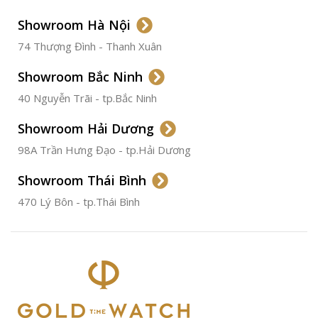
LOẠI DÂY
Dây Da
Showroom Hà Nội
74 Thượng Đình - Thanh Xuân
CHẤT LIỆU VỎ
Thép
Không
Gỉ
Showroom Bắc Ninh
40 Nguyễn Trãi - tp.Bắc Ninh
ĐƯỜNG KÍNH
36.5mm
Showroom Hải Dương
CHỐNG NƯỚC
50m
98A Trần Hưng Đạo - tp.Hải Dương
Showroom Thái Bình
TÌNH TRẠNG
Đã qua
sử
470 Lý Bôn - tp.Thái Bình
dụng