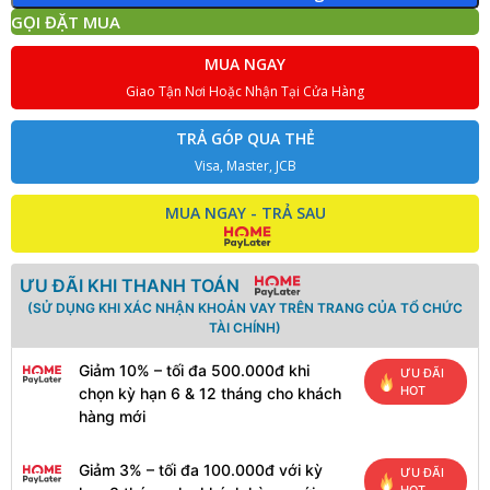
GỌI ĐẶT MUA
MUA NGAY
Giao Tận Nơi Hoặc Nhận Tại Cửa Hàng
TRẢ GÓP QUA THẺ
Visa, Master, JCB
MUA NGAY - TRẢ SAU
ƯU ĐÃI KHI THANH TOÁN
(SỬ DỤNG KHI XÁC NHẬN KHOẢN VAY TRÊN TRANG CỦA TỔ CHỨC
TÀI CHÍNH)
Giảm 10% – tối đa 500.000đ khi
ƯU ĐÃI
HOT
chọn kỳ hạn 6 & 12 tháng cho khách
hàng mới
Giảm 3% – tối đa 100.000đ với kỳ
ƯU ĐÃI