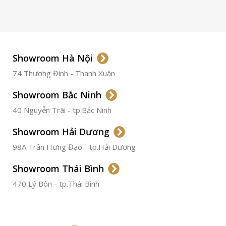
LOẠI KÍNH
Sapphire
LOẠI DÂY
Dây Da
Showroom Hà Nội
74 Thượng Đình - Thanh Xuân
CHẤT LIỆU VỎ
Thép
Không
Gỉ
Showroom Bắc Ninh
40 Nguyễn Trãi - tp.Bắc Ninh
ĐƯỜNG KÍNH
36.5mm
Showroom Hải Dương
CHỐNG NƯỚC
50m
98A Trần Hưng Đạo - tp.Hải Dương
Showroom Thái Bình
TÌNH TRẠNG
Đã qua
sử
470 Lý Bôn - tp.Thái Bình
dụng