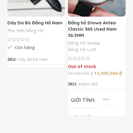
Dây Da Bò Đồng Hồ Nam
Đồng hồ Stowa Antea
Đ
Classic 365 Used Nam
A
Phụ Kiện Đồng Hồ
36.5MM
M
N
Đồng Hồ Stowa
,
Còn hàng
Đ
Đồng Hồ Lướt
Đ
SKU:
Dây da bò nam
Out of stock
13,000,000
₫
20,000,000
₫
2
SKU:
Antea 365
S
GIỚI TÍNH
Nam
LOẠI MÁY
Automatic
ETA 2824-2
Top Grade