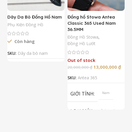
Dây Da Bò Đồng Hồ Nam
Đồng hồ Stowa Antea
Đ
Classic 365 Used Nam
A
Phụ Kiện Đồng Hồ
36.5MM
M
N
Đồng Hồ Stowa
,
Còn hàng
Đ
Đồng Hồ Lướt
Đ
SKU:
Dây da bò nam
Out of stock
13,000,000
₫
20,000,000
₫
2
SKU:
Antea 365
S
GIỚI TÍNH
Nam
LOẠI MÁY
Automatic
ETA 2824-2
Top Grade