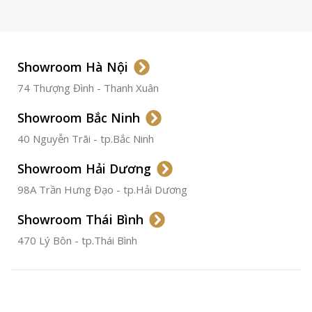
LOẠI KÍNH
Sapphire
LOẠI DÂY
Dây Da
Showroom Hà Nội
74 Thượng Đình - Thanh Xuân
CHẤT LIỆU VỎ
Thép
Không
Gỉ
Showroom Bắc Ninh
40 Nguyễn Trãi - tp.Bắc Ninh
ĐƯỜNG KÍNH
36.5mm
Showroom Hải Dương
CHỐNG NƯỚC
50m
98A Trần Hưng Đạo - tp.Hải Dương
Showroom Thái Bình
TÌNH TRẠNG
Đã qua
sử
470 Lý Bôn - tp.Thái Bình
dụng