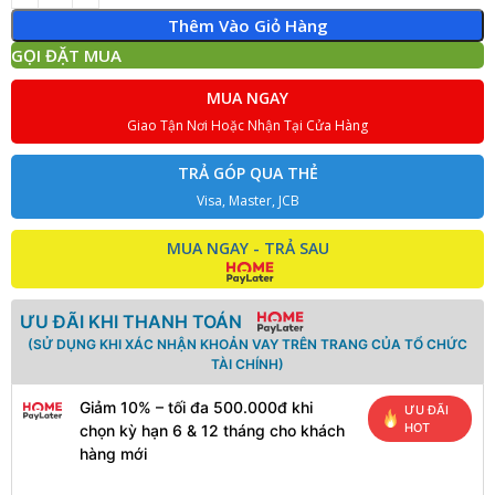
Thêm Vào Giỏ Hàng
GỌI ĐẶT MUA
MUA NGAY
Giao Tận Nơi Hoặc Nhận Tại Cửa Hàng
TRẢ GÓP QUA THẺ
Visa, Master, JCB
MUA NGAY - TRẢ SAU
ƯU ĐÃI KHI THANH TOÁN
(SỬ DỤNG KHI XÁC NHẬN KHOẢN VAY TRÊN TRANG CỦA TỔ CHỨC
TÀI CHÍNH)
Giảm 10% – tối đa 500.000đ khi
ƯU ĐÃI
HOT
chọn kỳ hạn 6 & 12 tháng cho khách
hàng mới