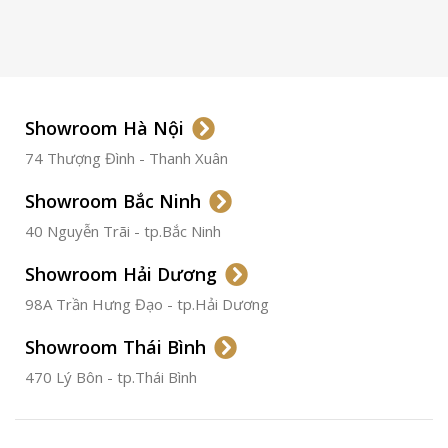
LOẠI KÍNH
Sapphire
LOẠI DÂY
Dây Da
Showroom Hà Nội
74 Thượng Đình - Thanh Xuân
CHẤT LIỆU VỎ
Thép
Không
Gỉ
Showroom Bắc Ninh
40 Nguyễn Trãi - tp.Bắc Ninh
ĐƯỜNG KÍNH
36.5mm
Showroom Hải Dương
CHỐNG NƯỚC
50m
98A Trần Hưng Đạo - tp.Hải Dương
Showroom Thái Bình
TÌNH TRẠNG
Đã qua
sử
470 Lý Bôn - tp.Thái Bình
dụng