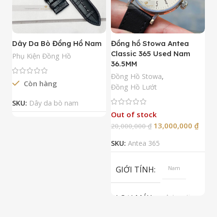
Dây Da Bò Đồng Hồ Nam
Đồng hồ Stowa Antea
Đ
Classic 365 Used Nam
A
Phụ Kiện Đồng Hồ
36.5MM
M
N
Đồng Hồ Stowa
,
Còn hàng
Đ
Đồng Hồ Lướt
Đ
SKU:
Dây da bò nam
Out of stock
13,000,000
₫
20,000,000
₫
2
SKU:
Antea 365
S
GIỚI TÍNH
Nam
LOẠI MÁY
Automatic
ETA 2824-2
Top Grade