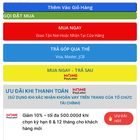
Thêm Vào Giỏ Hàng
GỌI ĐẶT MUA
MUA NGAY
Giao Tận Nơi Hoặc Nhận Tại Cửa Hàng
TRẢ GÓP QUA THẺ
Visa, Master, JCB
MUA NGAY - TRẢ SAU
ƯU ĐÃI KHI THANH TOÁN
(SỬ DỤNG KHI XÁC NHẬN KHOẢN VAY TRÊN TRANG CỦA TỔ CHỨC
TÀI CHÍNH)
Giảm 10% – tối đa 500.000đ khi
ƯU ĐÃI
HOT
chọn kỳ hạn 6 & 12 tháng cho khách
hàng mới