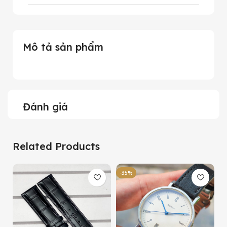
Mô tả sản phẩm
Đánh giá
Related Products
-35%
-