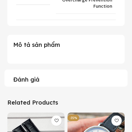
Function
Mô tả sản phẩm
Đánh giá
Related Products
-35%
-