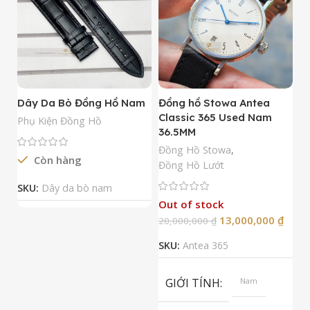
Dây Da Bò Đồng Hồ Nam
Đồng hồ Stowa Antea
Đ
Classic 365 Used Nam
A
Phụ Kiện Đồng Hồ
36.5MM
M
N
Đồng Hồ Stowa
,
Còn hàng
Đ
Đồng Hồ Lướt
Đ
SKU:
Dây da bò nam
Out of stock
13,000,000
₫
20,000,000
₫
2
SKU:
Antea 365
S
GIỚI TÍNH
Nam