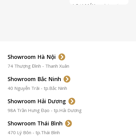
LOẠI MÁY
Automatic
ETA 2824-2
Top Grade
LOẠI KÍNH
Sapphire
LOẠI DÂY
Dây Da
Showroom Hà Nội
74 Thượng Đình - Thanh Xuân
CHẤT LIỆU VỎ
Thép
Không
Gỉ
Showroom Bắc Ninh
40 Nguyễn Trãi - tp.Bắc Ninh
ĐƯỜNG KÍNH
36.5mm
Showroom Hải Dương
CHỐNG NƯỚC
50m
98A Trần Hưng Đạo - tp.Hải Dương
Showroom Thái Bình
TÌNH TRẠNG
Đã qua
sử
470 Lý Bôn - tp.Thái Bình
dụng