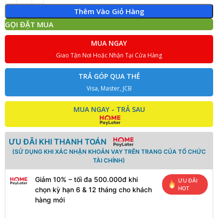
Thêm Vào Giỏ Hàng
GỌI ĐẶT MUA
MUA NGAY
Giao Tận Nơi Hoặc Nhận Tại Cửa Hàng
TRẢ GÓP QUA THẺ
Visa, Master, JCB
MUA NGAY - TRẢ SAU
ƯU ĐÃI KHI THANH TOÁN
(SỬ DỤNG KHI XÁC NHẬN KHOẢN VAY TRÊN TRANG CỦA TỔ CHỨC
TÀI CHÍNH)
Giảm 10% – tối đa 500.000đ khi
ƯU ĐÃI
HOT
chọn kỳ hạn 6 & 12 tháng cho khách
hàng mới