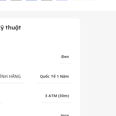
ỹ thuật
Đen
HÍNH HÃNG
Quốc Tế 1 Năm
C
3 ATM (30m)
Inox