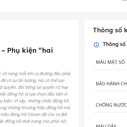
Thông số k
Thông số
– Phụ kiện “hai
MÀU MẶT SỐ
c cô nàng mỗi khi ra đường đều phải
để có sự ấn tượng. Họ có thể tạo
BẢO HÀNH C
ữ quyền, đôi bông tai quyến rũ hay
c đồng hồ là lựa chọn đầu tiên vì
ụ kiện. Vì vậy, những chiếc đồng hồ
CHỐNG NƯỚ
trong những thương hiệu đồng hồ mà
 hiệu đồng hồ Citizen đã cho ra đời
ếc đồng hồ thời trang cho phái nữ.
MÀU DÂY