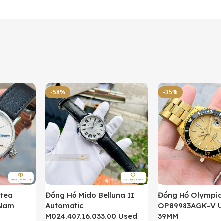
-58%
-35%
ntea
Đồng Hồ Mido Belluna II
Đồng Hồ Olympi
 Nam
Automatic
OP89983AGK-V 
M024.407.16.033.00 Used
39MM