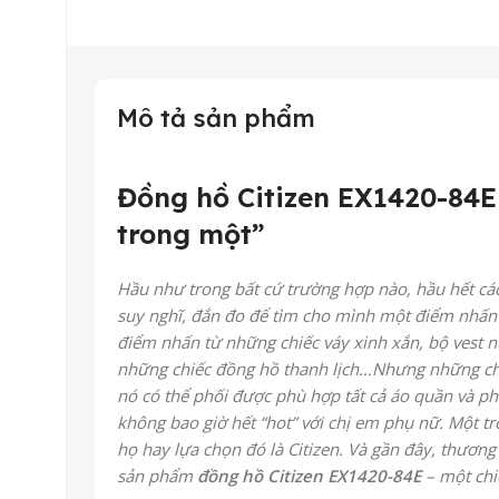
Mô tả sản phẩm
Đồng hồ Citizen EX1420-84E 
trong một”
Hầu như trong bất cứ trường hợp nào, hầu hết cá
suy nghĩ, đắn đo để tìm cho mình một điểm nhấn 
điểm nhấn từ những chiếc váy xinh xắn, bộ vest n
những chiếc đồng hồ thanh lịch…Nhưng những chiế
nó có thể phối được phù hợp tất cả áo quần và ph
không bao giờ hết “hot” với chị em phụ nữ. Một 
họ hay lựa chọn đó là Citizen. Và gần đây, thương
sản phẩm
đồng hồ Citizen EX1420-84E
– một chi