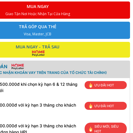
MUA NGAY
Giao Tận Nơi Hoặc Nhận Tại Cửa Hàng
TRẢ GÓP QUA THẺ
Visa, Master, JCB
MUA NGAY - TRẢ SAU
OÁN
ÁC NHẬN KHOẢN VAY TRÊN TRANG CỦA TỔ CHỨC TÀI CHÍNH)
 500.000đ khi chọn kỳ hạn 6 & 12 tháng
ƯU ĐÃI HOT
ới
100.000đ với kỳ hạn 3 tháng cho khách
ƯU ĐÃI HOT
100.000đ với kỳ hạn 3 tháng cho khách
SIÊU MỚI, SIÊU
HOT
h đơn hàng HPL