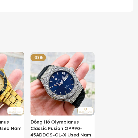
-38%
-50%
anus
Đồng Hồ Olympianus
Đồng Hồ Orient 
Used Nam
Classic Fusion OP990-
Kamasu Limited 
45ADDGS-GL-X Used Nam
AA0007A09A U