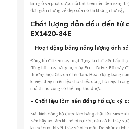
kim giờ và phút được nổi bật trên nền đen sang trọ
đơn giản nhưng vẻ đẹp của nó thì không như vậy.
Chất lượng dẫn đầu đến từ c
EX1420-84E
– Hoạt động bằng năng lượng ánh s
Đồng hồ Citizen này hoạt động là nhờ việc hấp thụ
đồng hồ chạy bằng bộ máy Eco – Drive. Bộ máy đó
thương hiệu Citizen đình đám. Hoạt động bằng nă
lo việc thay nhiên liệu cho chiếc đồng hồ này. Tron
nhỏ thì nó cũng có thể hấp thụ được.
– Chất liệu làm nên đồng hồ cực kỳ 
Mặt kính đồng hồ được làm bằng chất liệu Mineral Cr
Nên hãy an tâm khi nó bị rơi rớt, nếu có bị trầy x
lau sơ qua thì vết trầy sẽ biến mất. Do những tính n