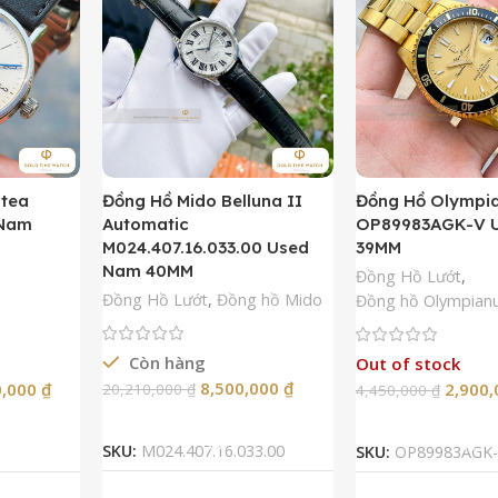
ntea
Đồng Hồ Mido Belluna II
Đồng Hồ Olympi
 Nam
Automatic
OP89983AGK-V 
M024.407.16.033.00 Used
39MM
Nam 40MM
Đồng Hồ Lướt
,
Đồng Hồ Lướt
,
Đồng hồ Mido
Đồng hồ Olympian
Còn hàng
Out of stock
8,500,000
₫
0,000
₫
2,900
20,210,000
₫
4,450,000
₫
Thêm Vào Giỏ Hàng
Đọc Tiế
SKU:
M024.407.16.033.00
SKU:
OP89983AGK-