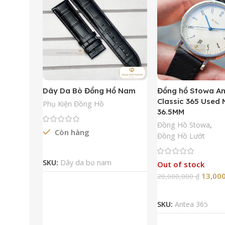
Dây Da Bò Đồng Hồ Nam
Đồng hồ Stowa A
Classic 365 Used
Phụ Kiện Đồng Hồ
36.5MM
Đồng Hồ Stowa
,
Còn hàng
Đồng Hồ Lướt
Đọc Tiếp
SKU:
Dây da bò nam
Out of stock
13,00
20,000,000
₫
Đọc Tiếp
SKU:
Antea 365