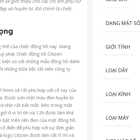
h sẽ giới thiệu cho các chị em phụ nữ
ẹp và huyền bí. Đó chính là chiếc
.
DẠNG MẶT S
rọng
ng thể của chiếc đồng hồ này. Mang
GIỚI TÍNH
ý phái. Chiếc đồng hồ Citizen
 biệt so với những mẫu đồng hồ dành
ới những bữa tiệc tất niên công ty
LOẠI DÂY
x15mm sẽ rất phù hợp với cổ tay của
LOẠI KÍNH
a. Được sơn một màu đen huyền bí
và nhìn rất bắt mắt. Bên trong mặt
 giờ ở vị trí 6h và 12h được làm khá
LOẠI MÁY
i bật trên nền đen của mặt đồng hồ.
cổ điển để phù hợp với sự đơn giản
à logo Citizen được làm rất tỉ mỉ và