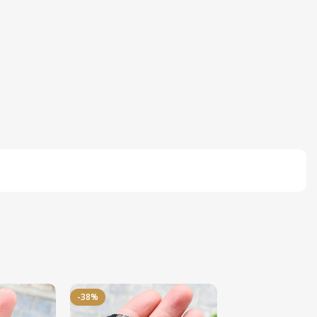
-38%
-50%