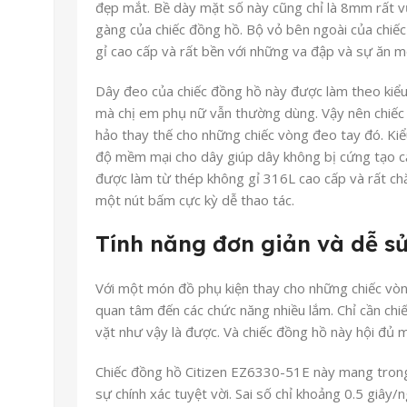
đẹp mắt. Bề dày mặt số này cũng chỉ là 8mm rất vừ
gàng của chiếc đồng hồ. Bộ vỏ bên ngoài của chiế
gỉ cao cấp và rất bền với những va đập và sự ăn 
Dây đeo của chiếc đồng hồ này được làm theo kiể
mà chị em phụ nữ vẫn thường dùng. Vậy nên chiếc
hảo thay thế cho những chiếc vòng đeo tay đó. Kiể
độ mềm mại cho dây giúp dây không bị cứng tạo c
được làm từ thép không gỉ 316L cao cấp và rất chắ
một nút bấm cực kỳ dễ thao tác.
Tính năng đơn giản và dễ s
Với một món đồ phụ kiện thay cho những chiếc vòng
quan tâm đến các chức năng nhiều lắm. Chỉ cần chiế
vặt như vậy là được. Và chiếc đồng hồ này hội đủ m
Chiếc đồng hồ Citizen EZ6330-51E này mang trong
sự chính xác tuyệt vời. Sai số chỉ khoảng 0.5 giây