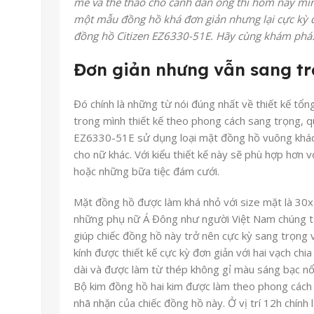
mẽ và thể thao cho cánh đàn ông thì hôm nay mìn
một mẫu đồng hồ khá đơn giản nhưng lại cực kỳ đ
đồng hồ Citizen EZ6330-51E. Hãy cùng khám phá
Đơn giản nhưng vẫn sang t
Đó chính là những từ nói đúng nhất về thiết kế tổ
trong mình thiết kế theo phong cách sang trọng, qu
EZ6330-51E sử dụng loại mặt đồng hồ vuông khác
cho nữ khác. Với kiểu thiết kế này sẽ phù hợp hơn v
hoặc những bữa tiệc đám cưới.
Mặt đồng hồ được làm khá nhỏ với size mặt là 30
những phụ nữ Á Đông như người Việt Nam chúng t
giúp chiếc đồng hồ này trở nên cực kỳ sang trọng 
kính được thiết kế cực kỳ đơn giản với hai vạch chia
dài và được làm từ thép không gỉ màu sáng bạc nổ
Bộ kim đồng hồ hai kim được làm theo phong cách 
nhã nhặn của chiếc đồng hồ này. Ở vị trí 12h chính l