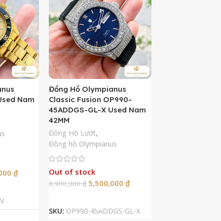
anus
Đồng Hồ Olympianus
Đồng Hồ Orient 
Used Nam
Classic Fusion OP990-
Kamasu Limited 
45ADDGS-GL-X Used Nam
AA0007A09A U
42MM
42MM
Đồng Hồ Lướt
,
Đồng Hồ Lướt
,
Đồ
us
Đồng hồ Olympianus
Còn hàng
Out of stock
5,50
,000
₫
10,900,000
₫
5,500,000
₫
8,900,000
₫
Thêm Vào G
p
Đọc Tiếp
SKU:
RA-AA0007A
V
SKU:
OP990-45ADDGS-GL-X