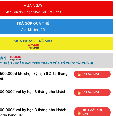
MUA NGAY
Giao Tận Nơi Hoặc Nhận Tại Cửa Hàng
TRẢ GÓP QUA THẺ
Visa, Master, JCB
MUA NGAY - TRẢ SAU
OÁN
ÁC NHẬN KHOẢN VAY TRÊN TRANG CỦA TỔ CHỨC TÀI CHÍNH)
 500.000đ khi chọn kỳ hạn 6 & 12 tháng
ƯU ĐÃI HOT
ới
100.000đ với kỳ hạn 3 tháng cho khách
ƯU ĐÃI HOT
100.000đ với kỳ hạn 3 tháng cho khách
SIÊU MỚI, SIÊU
HOT
h đơn hàng HPL