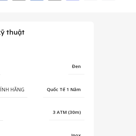
ỹ thuật
Đen
HÍNH HÃNG
Quốc Tế 1 Năm
C
3 ATM (30m)
Inox