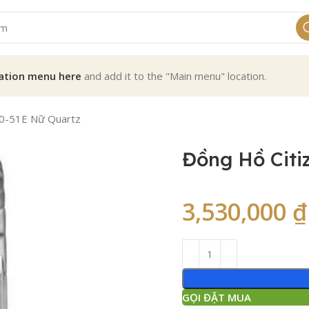
ation menu here
and add it to the "Main menu" location.
30-51E Nữ Quartz
Đồng Hồ Citi
3,530,000
₫
GỌI ĐẶT MUA