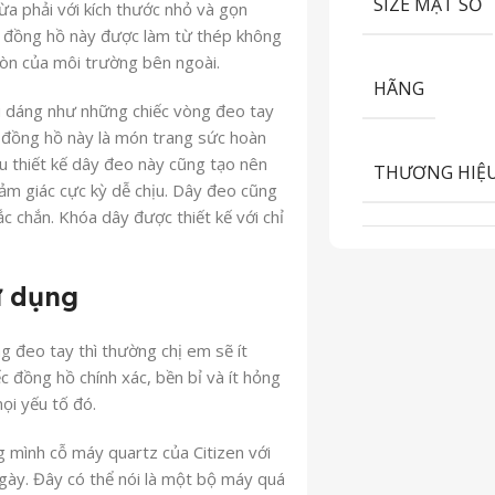
SIZE MẶT SỐ
a phải với kích thước nhỏ và gọn
c đồng hồ này được làm từ thép không
mòn của môi trường bên ngoài.
HÃNG
u dáng như những chiếc vòng đeo tay
 đồng hồ này là món trang sức hoàn
u thiết kế dây đeo này cũng tạo nên
THƯƠNG HIỆ
ảm giác cực kỳ dễ chịu. Dây đeo cũng
c chắn. Khóa dây được thiết kế với chỉ
ử dụng
 đeo tay thì thường chị em sẽ ít
c đồng hồ chính xác, bền bỉ và ít hỏng
ọi yếu tố đó.
 mình cỗ máy quartz của Citizen với
/ngày. Đây có thể nói là một bộ máy quá