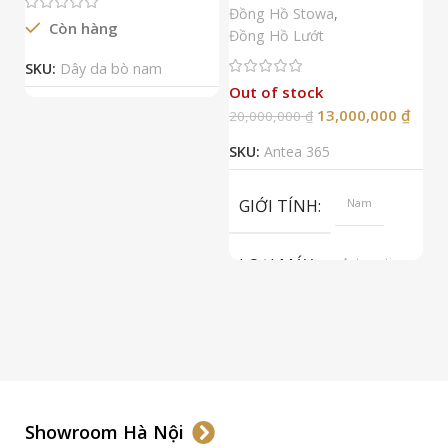
N
Đồng Hồ Stowa
,
Còn hàng
Đ
Đồng Hồ Lướt
Đ
SKU:
Dây da bò nam
Out of stock
13,000,000
₫
20,000,000
₫
2
SKU:
Antea 365
S
GIỚI TÍNH
Nam
LOẠI MÁY
Automatic
ETA 2824-2
Top Grade
LOẠI KÍNH
Sapphire
LOẠI DÂY
Dây Da
Showroom Hà Nội