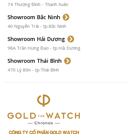
74 Thượng Đình - Thanh Xuân
CHẤT LIỆU VỎ
Thép
Không
Gỉ
Showroom Bắc Ninh
40 Nguyễn Trãi - tp.Bắc Ninh
ĐƯỜNG KÍNH
36.5mm
Showroom Hải Dương
CHỐNG NƯỚC
50m
98A Trần Hưng Đạo - tp.Hải Dương
Showroom Thái Bình
TÌNH TRẠNG
Đã qua
sử
470 Lý Bôn - tp.Thái Bình
dụng