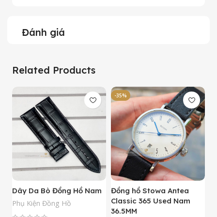
Đánh giá
Related Products
-35%
-
Dây Da Bò Đồng Hồ Nam
Đồng hồ Stowa Antea
Đ
Classic 365 Used Nam
A
Phụ Kiện Đồng Hồ
36.5MM
M