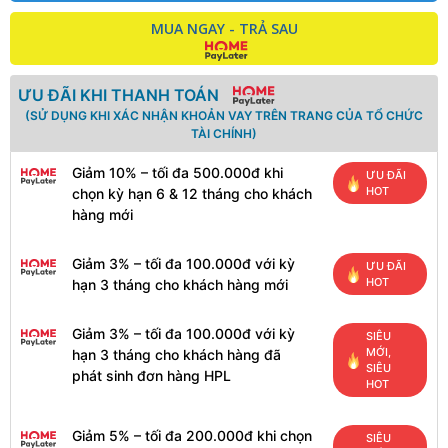
MUA NGAY - TRẢ SAU
ƯU ĐÃI KHI THANH TOÁN
(SỬ DỤNG KHI XÁC NHẬN KHOẢN VAY TRÊN TRANG CỦA TỔ CHỨC
TÀI CHÍNH)
Giảm 10% – tối đa 500.000đ khi
ƯU ĐÃI
HOT
chọn kỳ hạn 6 & 12 tháng cho khách
hàng mới
Giảm 3% – tối đa 100.000đ với kỳ
ƯU ĐÃI
HOT
hạn 3 tháng cho khách hàng mới
Giảm 3% – tối đa 100.000đ với kỳ
SIÊU
MỚI,
hạn 3 tháng cho khách hàng đã
SIÊU
phát sinh đơn hàng HPL
HOT
Giảm 5% – tối đa 200.000đ khi chọn
SIÊU