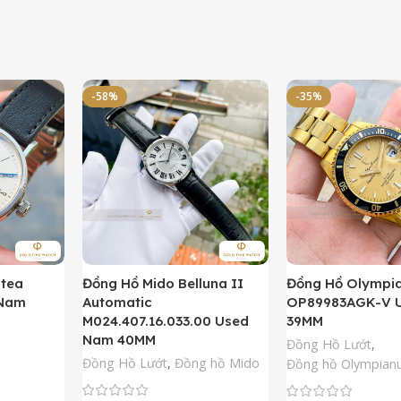
-58%
-35%
ntea
Đồng Hồ Mido Belluna II
Đồng Hồ Olympi
 Nam
Automatic
OP89983AGK-V 
M024.407.16.033.00 Used
39MM
Nam 40MM
Đồng Hồ Lướt
,
Đồng Hồ Lướt
,
Đồng hồ Mido
Đồng hồ Olympian