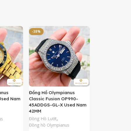
-38%
-50%
anus
Đồng Hồ Olympianus
Đồng Hồ Orient 
Used Nam
Classic Fusion OP990-
Kamasu Limited 
45ADDGS-GL-X Used Nam
AA0007A09A U
42MM
42MM
Đồng Hồ Lướt
,
Đồng Hồ Lướt
,
Đồ
us
Đồng hồ Olympianus