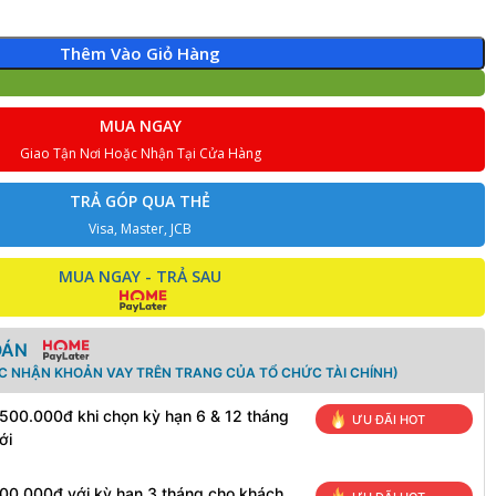
Thêm Vào Giỏ Hàng
MUA NGAY
Giao Tận Nơi Hoặc Nhận Tại Cửa Hàng
TRẢ GÓP QUA THẺ
Visa, Master, JCB
MUA NGAY - TRẢ SAU
OÁN
ÁC NHẬN KHOẢN VAY TRÊN TRANG CỦA TỔ CHỨC TÀI CHÍNH)
 500.000đ khi chọn kỳ hạn 6 & 12 tháng
ƯU ĐÃI HOT
ới
100.000đ với kỳ hạn 3 tháng cho khách