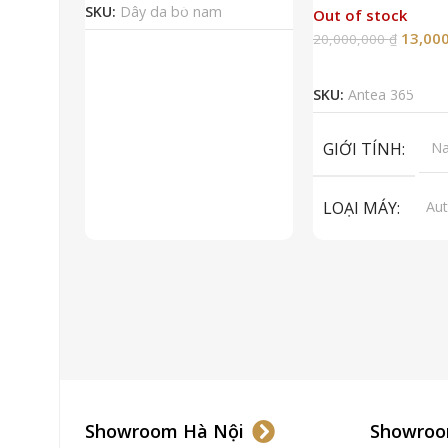
SKU:
Dây da bò nam
Out of stock
13,00
20,000,000
₫
Đọc Tiếp
SKU:
Antea 365
GIỚI TÍNH
N
LOẠI MÁY
Aut
ET
To
LOẠI KÍNH
Sa
LOẠI DÂY
Dây
CHẤT LIỆU VỎ
Showroom Hà Nội
Showroo