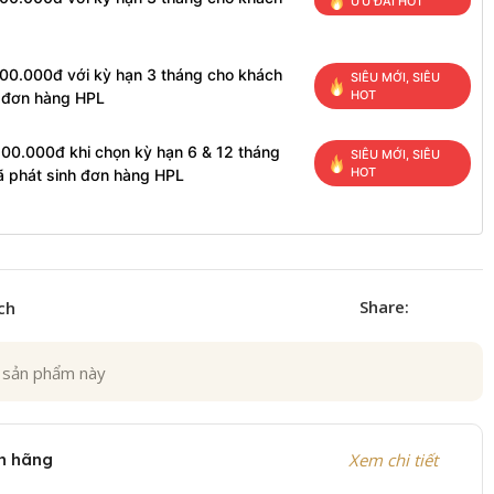
ƯU ĐÃI HOT
100.000đ với kỳ hạn 3 tháng cho khách
SIÊU MỚI, SIÊU
HOT
h đơn hàng HPL
200.000đ khi chọn kỳ hạn 6 & 12 tháng
SIÊU MỚI, SIÊU
HOT
ã phát sinh đơn hàng HPL
Share:
ch
 sản phẩm này
h hãng
Xem chi tiết