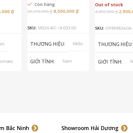
Còn hàng
Out of stock
8,500,000
₫
0,000
₫
2,900
20,210,000
₫
4,450,000
₫
Thêm Vào Giỏ Hàng
Đọc Tiế
SKU:
M024.407.16.033.00
SKU:
OP89983AGK-
THƯƠNG HIỆU
Mido
am
THƯƠNG HIỆU
GIỚI TÍNH
Nam
omatic
GIỚI TÍNH
A 2824-2
p Grade
LOẠI MÁY
Automatic
LOẠI MÁY
Au
pphire
LOẠI KÍNH
Sapphire
LOẠI KÍNH
S
 Da
LOẠI DÂY
Thép không
LOẠI DÂY
Th
gỉ 316L
gỉ
Thép
m Bắc Ninh
Showroom Hải Dương
Không