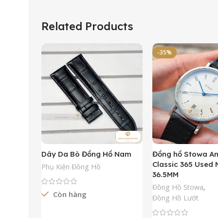
Related Products
-35%
Dây Da Bò Đồng Hồ Nam
Đồng hồ Stowa A
Classic 365 Used
Phụ Kiện Đồng Hồ
36.5MM
Đồng Hồ Stowa
,
Còn hàng
Đồng Hồ Lướt
Đọc Tiếp