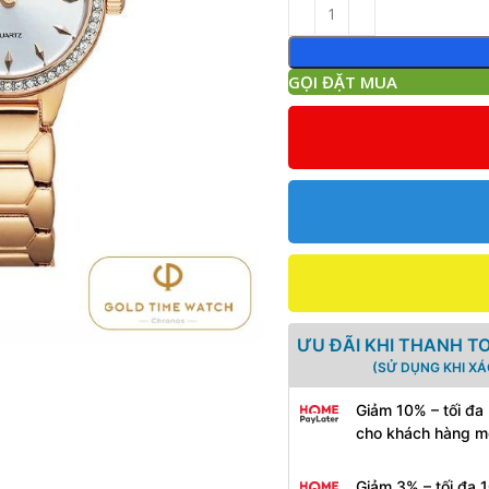
GỌI ĐẶT MUA
ƯU ĐÃI KHI THANH T
(SỬ DỤNG KHI X
Giảm 10% – tối đa
cho khách hàng m
Giảm 3% – tối đa 