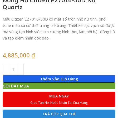
Đồng Hồ Citizen EZ7016-50D Nữ
Quartz
Mẫu Citizen EZ7016-50D có mặt số tròn nhỏ nữ tính, phối
tone màu xà cừ thời trang trẻ trung. Thiết kế cọc vạch số được
mạ vàng tạo hình viên kim cương hình thoi, làm nổi bật đồng hồ
và tạo điểm nhấn độc đáo.
4,885,000
₫
Thêm Vào Giỏ Hàng
GỌI ĐẶT MUA
MUA NGAY
Giao Tận Nơi Hoặc Nhận Tại Cửa Hàng
TRẢ GÓP QUA THẺ