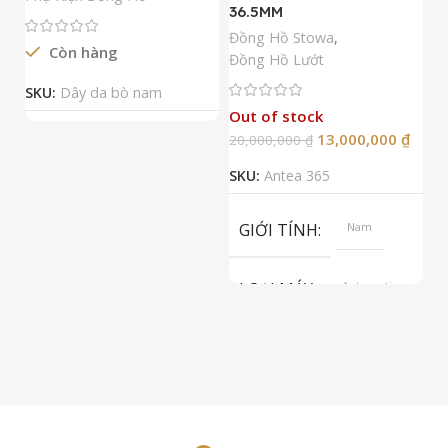
36.5MM
M
N
Đồng Hồ Stowa
,
Còn hàng
Đ
Đồng Hồ Lướt
Đ
SKU:
Dây da bò nam
Out of stock
13,000,000
₫
20,000,000
₫
2
SKU:
Antea 365
S
GIỚI TÍNH
Nam
LOẠI MÁY
Automatic
ETA 2824-2
Top Grade
LOẠI KÍNH
Sapphire
LOẠI DÂY
Dây Da