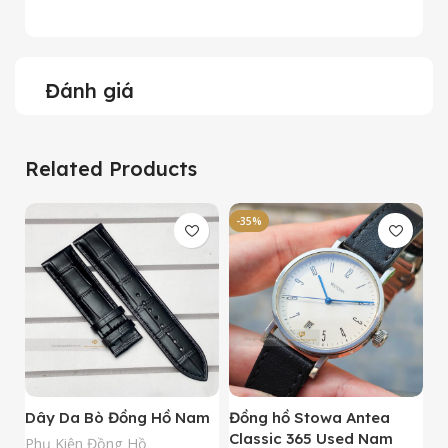
Đánh giá
Related Products
-35%
-
Dây Da Bò Đồng Hồ Nam
Đồng hồ Stowa Antea
Đ
Classic 365 Used Nam
A
Phụ Kiện Đồng Hồ