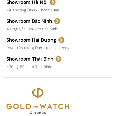
Showroom Hà Nội
74 Thượng Đình - Thanh Xuân
CHẤT LIỆU VỎ
Thép
Không
Gỉ
Showroom Bắc Ninh
40 Nguyễn Trãi - tp.Bắc Ninh
ĐƯỜNG KÍNH
36.5mm
Showroom Hải Dương
CHỐNG NƯỚC
50m
98A Trần Hưng Đạo - tp.Hải Dương
Showroom Thái Bình
TÌNH TRẠNG
Đã qua
sử
470 Lý Bôn - tp.Thái Bình
dụng