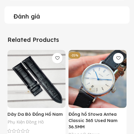
Đánh giá
Related Products
-35%
-
Dây Da Bò Đồng Hồ Nam
Đồng hồ Stowa Antea
Đ
Classic 365 Used Nam
A
Phụ Kiện Đồng Hồ
36.5MM
M
N