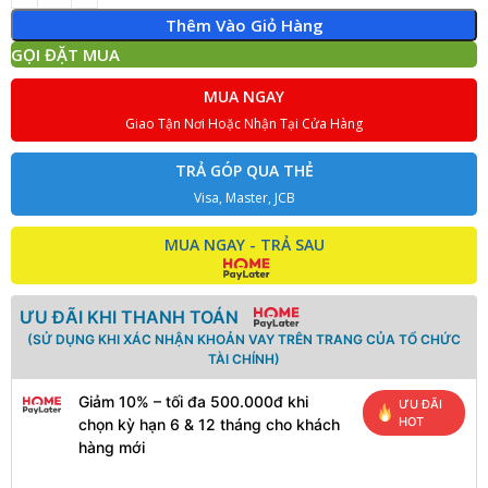
Thêm Vào Giỏ Hàng
GỌI ĐẶT MUA
MUA NGAY
Giao Tận Nơi Hoặc Nhận Tại Cửa Hàng
TRẢ GÓP QUA THẺ
Visa, Master, JCB
MUA NGAY - TRẢ SAU
ƯU ĐÃI KHI THANH TOÁN
(SỬ DỤNG KHI XÁC NHẬN KHOẢN VAY TRÊN TRANG CỦA TỔ CHỨC
TÀI CHÍNH)
Giảm 10% – tối đa 500.000đ khi
ƯU ĐÃI
HOT
chọn kỳ hạn 6 & 12 tháng cho khách
hàng mới