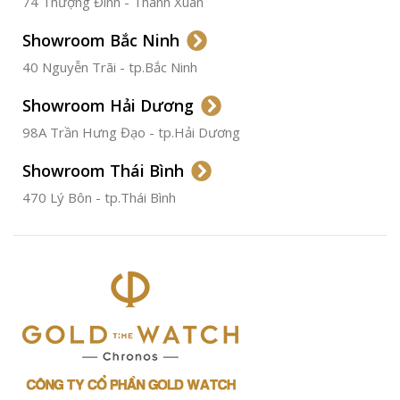
74 Thượng Đình - Thanh Xuân
CHẤT LIỆU VỎ
Thép
Không
Gỉ
Showroom Bắc Ninh
40 Nguyễn Trãi - tp.Bắc Ninh
ĐƯỜNG KÍNH
36.5mm
Showroom Hải Dương
CHỐNG NƯỚC
50m
98A Trần Hưng Đạo - tp.Hải Dương
Showroom Thái Bình
TÌNH TRẠNG
Đã qua
sử
470 Lý Bôn - tp.Thái Bình
dụng