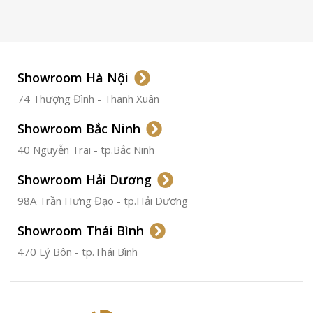
LOẠI KÍNH
Sapphire
LOẠI DÂY
Dây Da
Showroom Hà Nội
74 Thượng Đình - Thanh Xuân
CHẤT LIỆU VỎ
Thép
Không
Gỉ
Showroom Bắc Ninh
40 Nguyễn Trãi - tp.Bắc Ninh
ĐƯỜNG KÍNH
36.5mm
Showroom Hải Dương
CHỐNG NƯỚC
50m
98A Trần Hưng Đạo - tp.Hải Dương
Showroom Thái Bình
TÌNH TRẠNG
Đã qua
sử
470 Lý Bôn - tp.Thái Bình
dụng