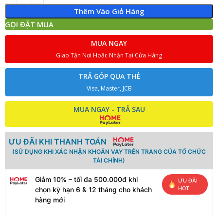
Thêm Vào Giỏ Hàng
GỌI ĐẶT MUA
MUA NGAY
Giao Tận Nơi Hoặc Nhận Tại Cửa Hàng
TRẢ GÓP QUA THẺ
Visa, Master, JCB
MUA NGAY - TRẢ SAU
ƯU ĐÃI KHI THANH TOÁN
(SỬ DỤNG KHI XÁC NHẬN KHOẢN VAY TRÊN TRANG CỦA TỔ CHỨC
TÀI CHÍNH)
Giảm 10% – tối đa 500.000đ khi
ƯU ĐÃI
HOT
chọn kỳ hạn 6 & 12 tháng cho khách
hàng mới