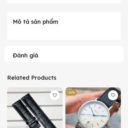
Mô tả sản phẩm
Đánh giá
Related Products
-35%
-