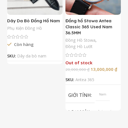
Dây Da Bò Đồng Hồ Nam
Đồng hồ Stowa Antea
Đ
Classic 365 Used Nam
A
Phụ Kiện Đồng Hồ
36.5MM
M
N
Đồng Hồ Stowa
,
Còn hàng
Đ
Đồng Hồ Lướt
Đ
SKU:
Dây da bò nam
Out of stock
13,000,000
₫
20,000,000
₫
2
SKU:
Antea 365
S
GIỚI TÍNH
Nam
LOẠI MÁY
Automatic
ETA 2824-2
Top Grade