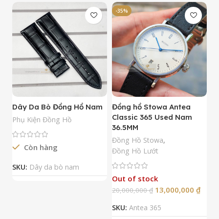
-35%
-
Dây Da Bò Đồng Hồ Nam
Đồng hồ Stowa Antea
Đ
Classic 365 Used Nam
A
Phụ Kiện Đồng Hồ
36.5MM
M
N
Đồng Hồ Stowa
,
Còn hàng
Đ
Đồng Hồ Lướt
Đ
SKU:
Dây da bò nam
Out of stock
13,000,000
₫
20,000,000
₫
2
SKU:
Antea 365
S