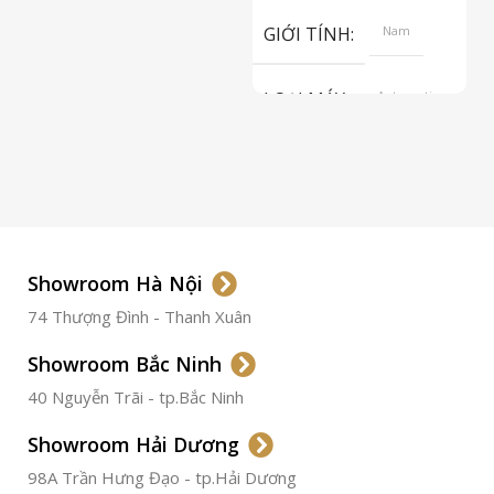
GIỚI TÍNH
Nam
LOẠI MÁY
Automatic
ETA 2824-2
Top Grade
LOẠI KÍNH
Sapphire
LOẠI DÂY
Dây Da
Showroom Hà Nội
74 Thượng Đình - Thanh Xuân
CHẤT LIỆU VỎ
Thép
Không
Gỉ
Showroom Bắc Ninh
40 Nguyễn Trãi - tp.Bắc Ninh
ĐƯỜNG KÍNH
36.5mm
Showroom Hải Dương
CHỐNG NƯỚC
50m
98A Trần Hưng Đạo - tp.Hải Dương