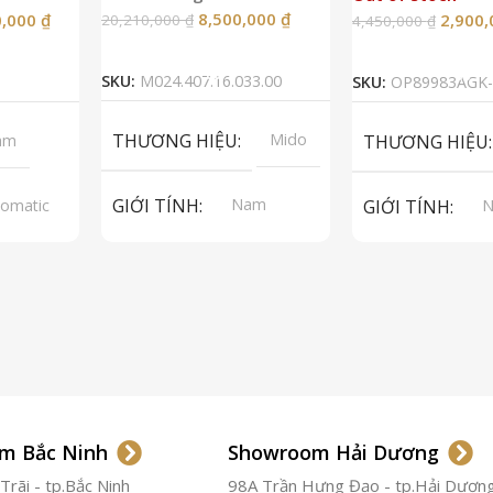
8,500,000
₫
0,000
₫
2,900
20,210,000
₫
4,450,000
₫
Thêm Vào Giỏ Hàng
Đọc Tiế
SKU:
M024.407.16.033.00
SKU:
OP89983AGK-
THƯƠNG HIỆU
Mido
am
THƯƠNG HIỆU
GIỚI TÍNH
Nam
omatic
GIỚI TÍNH
A 2824-2
p Grade
LOẠI MÁY
Automatic
LOẠI MÁY
Au
pphire
LOẠI KÍNH
Sapphire
LOẠI KÍNH
S
 Da
LOẠI DÂY
Thép không
LOẠI DÂY
Th
gỉ 316L
gỉ
Thép
m Bắc Ninh
Showroom Hải Dương
Không
Gỉ
CHẤT LIỆU VỎ
Thép
CHỐNG NƯỚC
rãi - tp.Bắc Ninh
98A Trần Hưng Đạo - tp.Hải Dươn