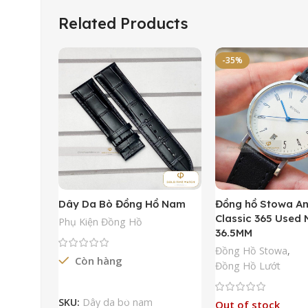
Related Products
-35%
Dây Da Bò Đồng Hồ Nam
Đồng hồ Stowa A
Classic 365 Used
Phụ Kiện Đồng Hồ
36.5MM
Đồng Hồ Stowa
,
Còn hàng
Đồng Hồ Lướt
Đọc Tiếp
SKU:
Dây da bò nam
Out of stock