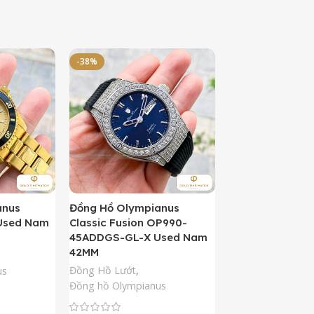
-38%
-50%
anus
Đồng Hồ Olympianus
Đồng Hồ Orient 
Used Nam
Classic Fusion OP990-
Kamasu Limited 
45ADDGS-GL-X Used Nam
AA0007A09A U
42MM
42MM
Đồng Hồ Lướt
,
Đồng Hồ Lướt
,
Đồ
us
Đồng hồ Olympianus
Còn hàng