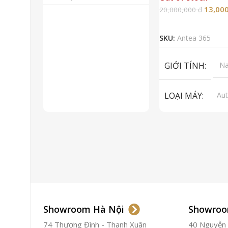
13,00
20,000,000
₫
Đọc Tiếp
SKU:
Antea 365
GIỚI TÍNH
N
LOẠI MÁY
Aut
ET
To
LOẠI KÍNH
Sa
LOẠI DÂY
Dây
CHẤT LIỆU VỎ
Showroom Hà Nội
Showroo
74 Thượng Đình - Thanh Xuân
40 Nguyễn T