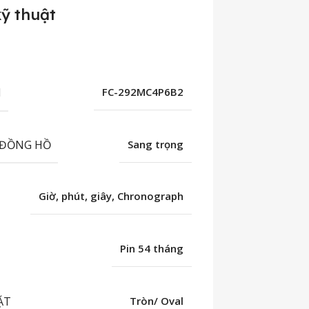
ỹ thuật
M
FC-292MC4P6B2
 ĐỒNG HỒ
Sang trọng
Giờ, phút, giây, Chronograph
Pin 54 tháng
ẶT
Tròn/ Oval