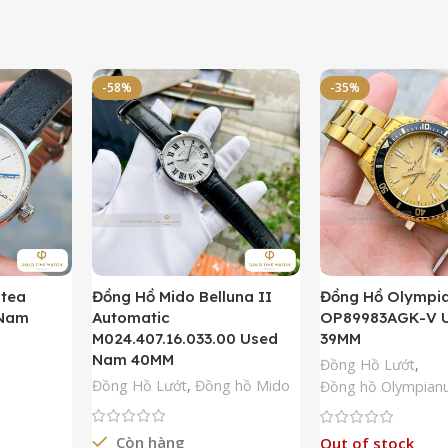
-58%
-35%
ntea
Đồng Hồ Mido Belluna II
Đồng Hồ Olympi
 Nam
Automatic
OP89983AGK-V 
M024.407.16.033.00 Used
39MM
Nam 40MM
Đồng Hồ Lướt
,
Đồng Hồ Lướt
,
Đồng hồ Mido
Đồng hồ Olympian
Còn hàng
Out of stock