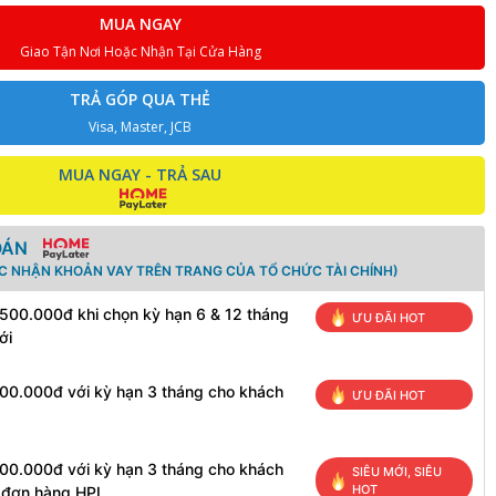
MUA NGAY
Giao Tận Nơi Hoặc Nhận Tại Cửa Hàng
TRẢ GÓP QUA THẺ
Visa, Master, JCB
MUA NGAY - TRẢ SAU
OÁN
ÁC NHẬN KHOẢN VAY TRÊN TRANG CỦA TỔ CHỨC TÀI CHÍNH)
 500.000đ khi chọn kỳ hạn 6 & 12 tháng
ƯU ĐÃI HOT
ới
100.000đ với kỳ hạn 3 tháng cho khách
ƯU ĐÃI HOT
100.000đ với kỳ hạn 3 tháng cho khách
SIÊU MỚI, SIÊU
HOT
h đơn hàng HPL