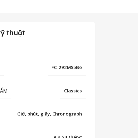
ỹ thuật
M
FC-292MS5B6
HẨM
Classics
Giờ, phút, giây, Chronograph
Pin 54 tháng