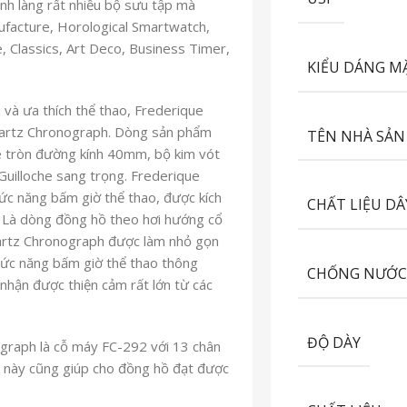
ình làng rất nhiều bộ sưu tập mà
ufacture, Horological Smartwatch,
e, Classics, Art Deco, Business Timer,
KIỂU DÁNG M
và ưa thích thể thao, Frederique
uartz Chronograph. Dòng sản phẩm
TÊN NHÀ SẢN
se tròn đường kính 40mm, bộ kim vót
uilloche sang trọng. Frederique
ức năng bấm giờ thể thao, được kích
CHẤT LIỆU DÂ
. Là dòng đồng hồ theo hơi hướng cổ
uartz Chronograph được làm nhỏ gọn
hức năng bấm giờ thể thao thông
CHỐNG NƯỚ
nhận được thiện cảm rất lớn từ các
ĐỘ DÀY
ograph là cỗ máy FC-292 với 13 chân
y này cũng giúp cho đồng hồ đạt được