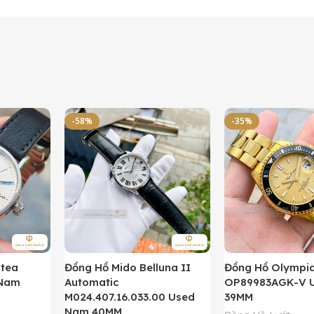
-58%
-35%
ntea
Đồng Hồ Mido Belluna II
Đồng Hồ Olympi
 Nam
Automatic
OP89983AGK-V 
M024.407.16.033.00 Used
39MM
Nam 40MM