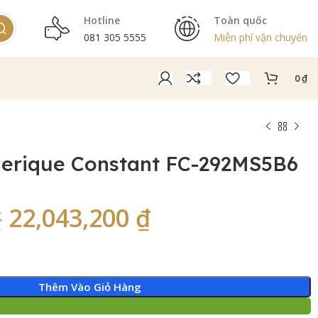
Hotline
Toàn quốc
081 305 5555
Miễn phí vận chuyển
0
₫
derique Constant FC-292MS5B6
22,043,200
₫
₫
Thêm Vào Giỏ Hàng