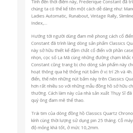
Tính đến thời điểm này, Frederique Constant đã tr
chúng ta có thể kể tên một cách dễ dàng như: Man
Ladies Automatic, Runabout, Vintage Rally, Slimlin
Index,…
Hướng tới người dùng đam mê phong cách cổ điển 
Constant đã trình làng dòng sản phẩm Classics Q
này sở hữu thiết kế đậm chất cổ điển với phần ca
nhọn, cọc số La Mã cùng những đường chạm khắc G
Constant cũng trang bị cho dòng sản phẩm này ch
hoạt thông qua hệ thống nút bấm ở vị trí 2h và 4h
điển, thế nên những nút bấm này trên Classics Q
hơn rất nhiều so với những mẫu đồng hồ sở hữu c
thường. Cách làm này của nhà sản xuất Thụy Sĩ đã 
quý ông đam mê thể thao.
Trái tim của dòng đồng hồ Classics Quartz Chron
kính cùng thời lượng sử dụng pin 25 tháng. Cỗ má
độ mỏng khá tốt, ở mức 10,2mm.