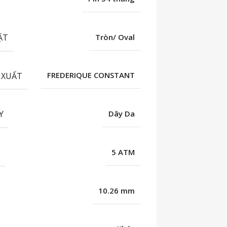
ẶT
Tròn/ Oval
 XUẤT
FREDERIQUE CONSTANT
Y
Dây Da
C
5 ATM
10.26 mm