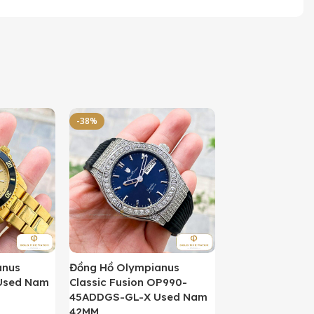
-38%
-50%
anus
Đồng Hồ Olympianus
Đồng Hồ Orient 
Used Nam
Classic Fusion OP990-
Kamasu Limited 
45ADDGS-GL-X Used Nam
AA0007A09A U
42MM
42MM