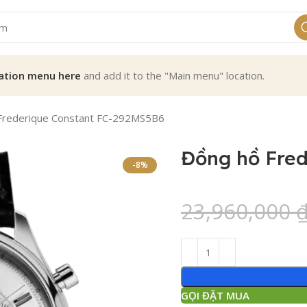
ation menu here
and add it to the "Main menu" location.
Frederique Constant FC-292MS5B6
Đồng hồ Fre
-8%
23,960,000
GỌI ĐẶT MUA