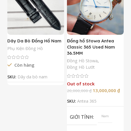
Dây Da Bò Đồng Hồ Nam
Đồng hồ Stowa Antea
Đ
Classic 365 Used Nam
A
Phụ Kiện Đồng Hồ
36.5MM
M
N
Đồng Hồ Stowa
,
Còn hàng
Đ
Đồng Hồ Lướt
Đ
SKU:
Dây da bò nam
Out of stock
13,000,000
₫
20,000,000
₫
2
SKU:
Antea 365
S
GIỚI TÍNH
Nam