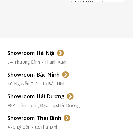
LOẠI MÁY
Automatic
ETA 2824-2
Top Grade
LOẠI KÍNH
Sapphire
LOẠI DÂY
Dây Da
Showroom Hà Nội
74 Thượng Đình - Thanh Xuân
CHẤT LIỆU VỎ
Thép
Không
Gỉ
Showroom Bắc Ninh
40 Nguyễn Trãi - tp.Bắc Ninh
ĐƯỜNG KÍNH
36.5mm
Showroom Hải Dương
CHỐNG NƯỚC
50m
98A Trần Hưng Đạo - tp.Hải Dương
Showroom Thái Bình
TÌNH TRẠNG
Đã qua
sử
470 Lý Bôn - tp.Thái Bình
dụng