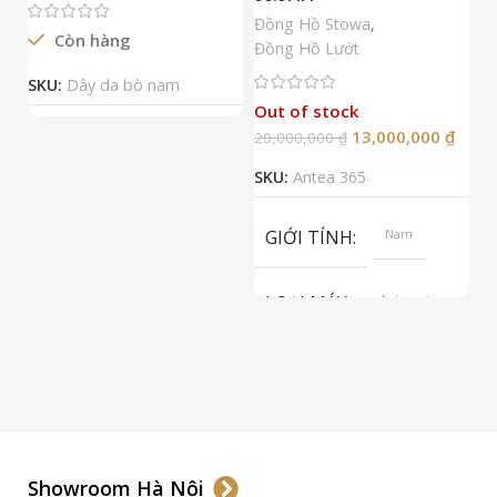
N
Đồng Hồ Stowa
,
Còn hàng
Đ
Đồng Hồ Lướt
Đ
SKU:
Dây da bò nam
Out of stock
13,000,000
₫
20,000,000
₫
2
SKU:
Antea 365
S
GIỚI TÍNH
Nam
LOẠI MÁY
Automatic
ETA 2824-2
Top Grade
LOẠI KÍNH
Sapphire
LOẠI DÂY
Dây Da
Showroom Hà Nội