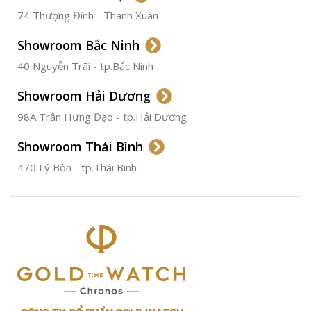
74 Thượng Đình - Thanh Xuân
CHẤT LIỆU VỎ
Thép
Không
Gỉ
Showroom Bắc Ninh
40 Nguyễn Trãi - tp.Bắc Ninh
ĐƯỜNG KÍNH
36.5mm
Showroom Hải Dương
CHỐNG NƯỚC
50m
98A Trần Hưng Đạo - tp.Hải Dương
Showroom Thái Bình
TÌNH TRẠNG
Đã qua
sử
470 Lý Bôn - tp.Thái Bình
dụng