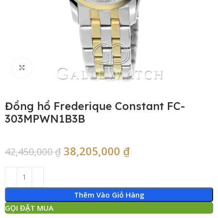
Click to enlarge
Đồng hồ Frederique Constant FC-
303MPWN1B3B
38,205,000
₫
42,450,000
₫
Thêm Vào Giỏ Hàng
GỌI ĐẶT MUA