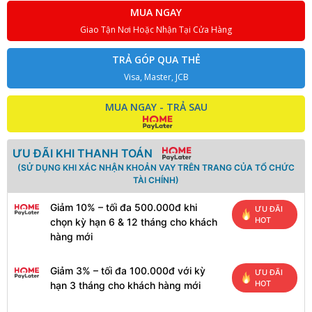
MUA NGAY
Giao Tận Nơi Hoặc Nhận Tại Cửa Hàng
TRẢ GÓP QUA THẺ
Visa, Master, JCB
MUA NGAY - TRẢ SAU
ƯU ĐÃI KHI THANH TOÁN
(SỬ DỤNG KHI XÁC NHẬN KHOẢN VAY TRÊN TRANG CỦA TỔ CHỨC
TÀI CHÍNH)
Giảm 10% – tối đa 500.000đ khi
ƯU ĐÃI
HOT
chọn kỳ hạn 6 & 12 tháng cho khách
hàng mới
Giảm 3% – tối đa 100.000đ với kỳ
ƯU ĐÃI
HOT
hạn 3 tháng cho khách hàng mới