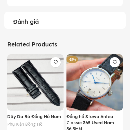
Đánh giá
Related Products
-35%
-
Dây Da Bò Đồng Hồ Nam
Đồng hồ Stowa Antea
Đ
Classic 365 Used Nam
A
Phụ Kiện Đồng Hồ
36.5MM
M