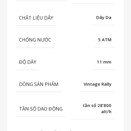
CHẤT LIỆU DÂY
Dây Da
CHỐNG NƯỚC
5 ATM
ĐỘ DÀY
11 mm
DÒNG SẢN PHẨM
Vintage Rally
tần số 28’800
TẦN SỐ DAO ĐỘNG
alt/h