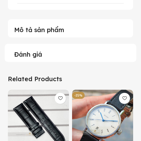
Mô tả sản phẩm
Đánh giá
Related Products
-35%
-