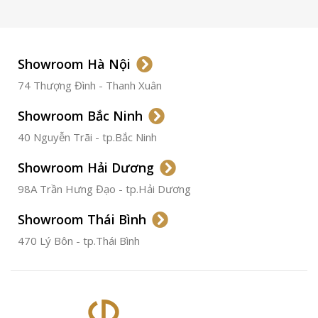
LOẠI KÍNH
Sapphire
LOẠI DÂY
Dây Da
Showroom Hà Nội
74 Thượng Đình - Thanh Xuân
CHẤT LIỆU VỎ
Thép
Không
Gỉ
Showroom Bắc Ninh
40 Nguyễn Trãi - tp.Bắc Ninh
ĐƯỜNG KÍNH
36.5mm
Showroom Hải Dương
CHỐNG NƯỚC
50m
98A Trần Hưng Đạo - tp.Hải Dương
Showroom Thái Bình
TÌNH TRẠNG
Đã qua
sử
470 Lý Bôn - tp.Thái Bình
dụng