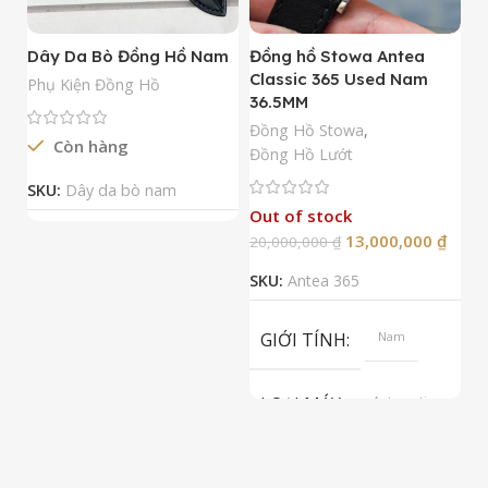
Dây Da Bò Đồng Hồ Nam
Đồng hồ Stowa Antea
Đ
Classic 365 Used Nam
A
Phụ Kiện Đồng Hồ
36.5MM
M
N
Đồng Hồ Stowa
,
Còn hàng
Đ
Đồng Hồ Lướt
Đ
SKU:
Dây da bò nam
Out of stock
13,000,000
₫
20,000,000
₫
2
SKU:
Antea 365
S
GIỚI TÍNH
Nam
LOẠI MÁY
Automatic
ETA 2824-2
Top Grade