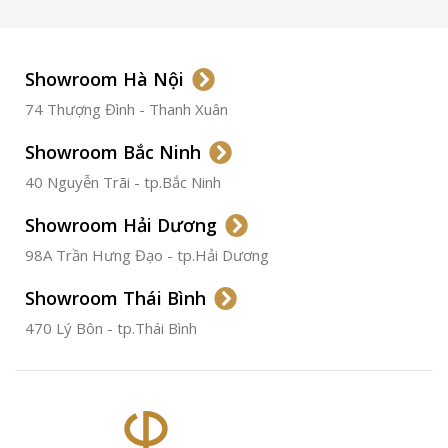
LOẠI DÂY
Dây Da
Showroom Hà Nội
74 Thượng Đình - Thanh Xuân
CHẤT LIỆU VỎ
Thép
Không
Gỉ
Showroom Bắc Ninh
40 Nguyễn Trãi - tp.Bắc Ninh
ĐƯỜNG KÍNH
36.5mm
Showroom Hải Dương
CHỐNG NƯỚC
50m
98A Trần Hưng Đạo - tp.Hải Dương
Showroom Thái Bình
TÌNH TRẠNG
Đã qua
sử
470 Lý Bôn - tp.Thái Bình
dụng