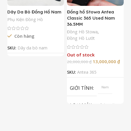
Dây Da Bò Đồng Hồ Nam
Đồng hồ Stowa Antea
Đ
Classic 365 Used Nam
A
Phụ Kiện Đồng Hồ
36.5MM
M
N
Đồng Hồ Stowa
,
Còn hàng
Đ
Đồng Hồ Lướt
Đ
SKU:
Dây da bò nam
Out of stock
13,000,000
₫
20,000,000
₫
2
SKU:
Antea 365
S
GIỚI TÍNH
Nam
LOẠI MÁY
Automatic
ETA 2824-2
Top Grade
LOẠI KÍNH
Sapphire