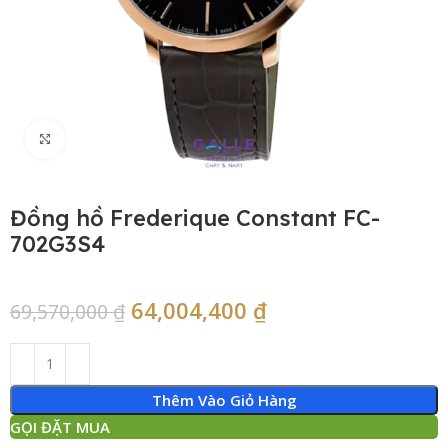
Click to enlarge
Đồng hồ Frederique Constant FC-
702G3S4
64,004,400
₫
69,570,000
₫
Thêm Vào Giỏ Hàng
GỌI ĐẶT MUA