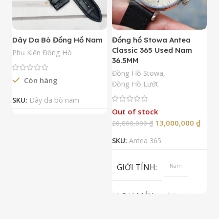
Dây Da Bò Đồng Hồ Nam
Đồng hồ Stowa Antea
Đ
Classic 365 Used Nam
A
Phụ Kiện Đồng Hồ
36.5MM
M
N
Đồng Hồ Stowa
,
Còn hàng
Đ
Đồng Hồ Lướt
Đ
SKU:
Dây da bò nam
Out of stock
13,000,000
₫
20,000,000
₫
2
SKU:
Antea 365
S
GIỚI TÍNH
Nam
LOẠI MÁY
Automatic
ETA 2824-2
Top Grade