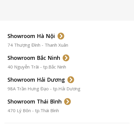
LOẠI KÍNH
Sapphire
LOẠI DÂY
Dây Da
Showroom Hà Nội
74 Thượng Đình - Thanh Xuân
CHẤT LIỆU VỎ
Thép
Không
Gỉ
Showroom Bắc Ninh
40 Nguyễn Trãi - tp.Bắc Ninh
ĐƯỜNG KÍNH
36.5mm
Showroom Hải Dương
CHỐNG NƯỚC
50m
98A Trần Hưng Đạo - tp.Hải Dương
Showroom Thái Bình
TÌNH TRẠNG
Đã qua
sử
470 Lý Bôn - tp.Thái Bình
dụng