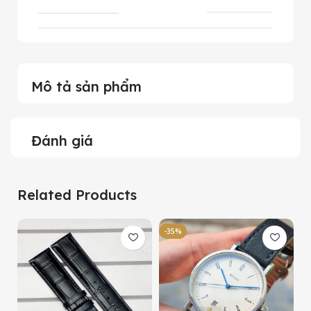
Mô tả sản phẩm
Đánh giá
Related Products
-35%
-