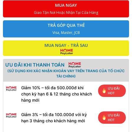
MUA NGAY
Giao Tận Nơi Hoặc Nhận Tại Cửa Hàng
TRẢ GÓP QUA THẺ
Visa, Master, JCB
MUA NGAY - TRẢ SAU
ƯU ĐÃI KHI THANH TOÁN
(SỬ DỤNG KHI XÁC NHẬN KHOẢN VAY TRÊN TRANG CỦA TỔ CHỨC
TÀI CHÍNH)
Giảm 10% – tối đa 500.000đ khi
ƯU ĐÃI
HOT
chọn kỳ hạn 6 & 12 tháng cho khách
hàng mới
Giảm 3% – tối đa 100.000đ với kỳ
ƯU ĐÃI
HOT
hạn 3 tháng cho khách hàng mới