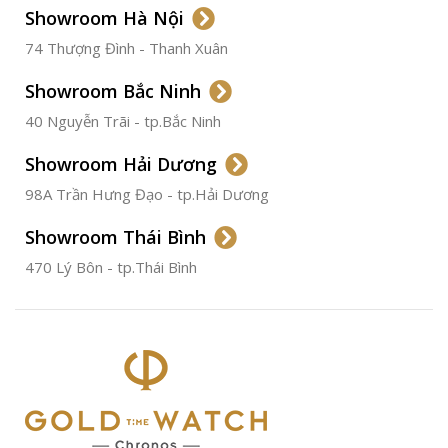
Showroom Hà Nội
74 Thượng Đình - Thanh Xuân
CHẤT LIỆU VỎ
Thép
Không
Gỉ
Showroom Bắc Ninh
40 Nguyễn Trãi - tp.Bắc Ninh
ĐƯỜNG KÍNH
36.5mm
Showroom Hải Dương
CHỐNG NƯỚC
50m
98A Trần Hưng Đạo - tp.Hải Dương
Showroom Thái Bình
TÌNH TRẠNG
Đã qua
sử
470 Lý Bôn - tp.Thái Bình
dụng