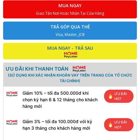
MUA NGAY
Giao Tận Nơi Hoặc Nhận Tại Cửa Hàng
TRẢ GÓP QUA THẺ
Visa, Master, JCB
MUA NGAY - TRẢ SAU
ƯU ĐÃI KHI THANH TOÁN
(SỬ DỤNG KHI XÁC NHẬN KHOẢN VAY TRÊN TRANG CỦA TỔ CHỨC
TÀI CHÍNH)
Giảm 10% – tối đa 500.000đ khi
ƯU ĐÃI
HOT
chọn kỳ hạn 6 & 12 tháng cho khách
hàng mới
Giảm 3% – tối đa 100.000đ với kỳ
ƯU ĐÃI
HOT
hạn 3 tháng cho khách hàng mới