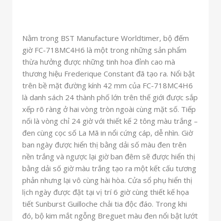
Nằm trong BST Manufacture Worldtimer, bộ đếm
giờ FC-718MC4H6 là một trong những sản phẩm
thừa hưởng được những tinh hoa đỉnh cao mà
thương hiệu Frederique Constant đã tạo ra. Nổi bật
trên bề mặt đường kính 42 mm của FC-718MC4H6
là danh sách 24 thành phố lớn trên thế giới được sắp
xếp rõ ràng ở hai vòng tròn ngoài cùng mặt số. Tiếp
nối là vòng chỉ 24 giờ với thiết kế 2 tông màu trắng –
đen cùng cọc số La Mã in nổi cứng cáp, dễ nhìn. Giờ
ban ngày được hiển thị bằng dải số màu đen trên
nền trắng và ngược lại giờ ban đêm sẽ được hiển thị
bằng dải số giờ màu trắng tạo ra một kết cấu tương
phản nhưng lại vô cùng hài hòa. Cửa sổ phụ hiển thị
lịch ngày được đặt tại vị trí 6 giờ cùng thiết kế họa
tiết Sunburst Guilloche chải tia độc đáo. Trong khi
đó, bộ kim mắt ngỗng Breguet màu đen nổi bật lướt