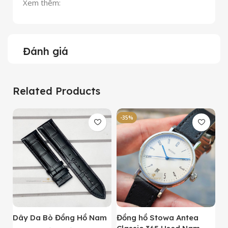
Xem thêm:
Đánh giá
Related Products
-35%
-
Dây Da Bò Đồng Hồ Nam
Đồng hồ Stowa Antea
Đ