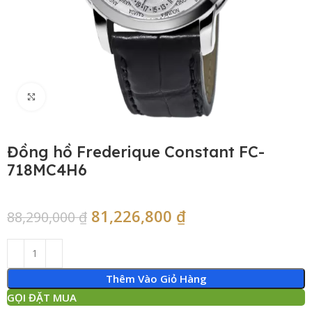
Click to enlarge
Đồng hồ Frederique Constant FC-
718MC4H6
81,226,800
₫
88,290,000
₫
Thêm Vào Giỏ Hàng
GỌI ĐẶT MUA