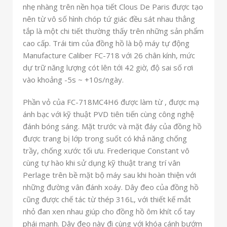
nhẹ nhàng trên nền họa tiết Clous De Paris được tạo
nên từ vô số hình chóp tứ giác đều sát nhau thẳng
tắp là một chi tiết thường thấy trên những sản phẩm
cao cấp. Trái tim của đồng hồ là bộ máy tự động
Manufacture Caliber FC-718 với 26 chân kính, mức
dự trữ năng lượng cót lên tới 42 giờ, độ sai số rơi
vào khoảng -5s ~ +10s/ngày.
Phần vỏ của FC-718MC4H6 được làm từ
, được mạ
ánh bạc với kỹ thuật PVD tiên tiến cùng công nghệ
đánh bóng sáng. Mặt trước và mặt đáy của đồng hồ
được trang bị lớp
trong suốt có khả năng chống
trầy, chống xước tối ưu. Frederique Constant vô
cùng tự hào khi sử dụng kỹ thuật trang trí vân
Perlage trên bề mặt bộ máy sau khi hoàn thiện với
những đường vân đánh xoáy. Dây đeo của đồng hồ
cũng được chế tác từ thép 316L, với thiết kế mắt
nhỏ đan xen nhau giúp cho đồng hồ ôm khít cổ tay
phái mạnh. Dây đeo này đi cùng với khóa cánh bướm