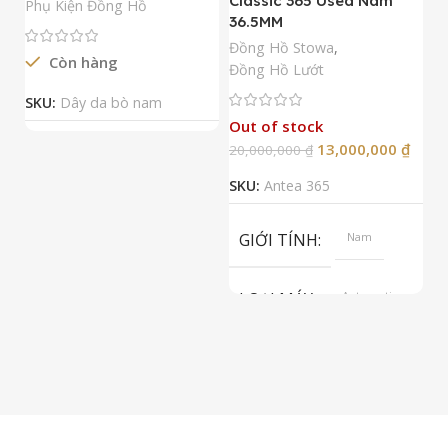
Classic 365 Used Nam
A
Phụ Kiện Đồng Hồ
36.5MM
M
N
Đồng Hồ Stowa
,
Còn hàng
Đ
Đồng Hồ Lướt
Đ
SKU:
Dây da bò nam
Out of stock
13,000,000
₫
20,000,000
₫
2
SKU:
Antea 365
S
GIỚI TÍNH
Nam
LOẠI MÁY
Automatic
ETA 2824-2
Top Grade
LOẠI KÍNH
Sapphire
LOẠI DÂY
Dây Da