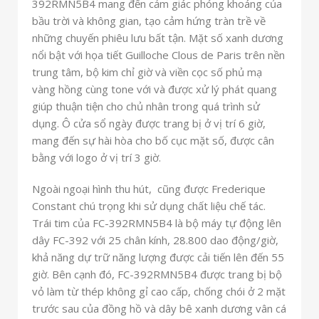
392RMN5B4 mang đến cảm giác phóng khoáng của
bầu trời và không gian, tạo cảm hứng tràn trề về
những chuyến phiêu lưu bất tận. Mặt số xanh dương
nổi bật với họa tiết Guilloche Clous de Paris trên nền
trung tâm, bộ kim chỉ giờ và viền cọc số phủ mạ
vàng hồng cùng tone với
và được xử lý phát quang
giúp thuận tiện cho chủ nhân trong quá trình sử
dụng. Ô cửa sổ ngày được trang bị ở vị trí 6 giờ,
mang đến sự hài hòa cho bố cục mặt số, được cân
bằng với logo ở vị trí 3 giờ.
Ngoài ngoại hình thu hút,
cũng được Frederique
Constant chú trọng khi sử dụng chất liệu chế tác.
Trái tim của FC-392RMN5B4 là bộ máy tự động lên
dây FC-392 với 25 chân kính, 28.800 dao động/giờ,
khả năng dự trữ năng lượng được cải tiến lên đến 55
giờ. Bên cạnh đó, FC-392RMN5B4 được trang bị bộ
vỏ làm từ thép không gỉ cao cấp,
chống chói ở 2 mặt
trước sau của đồng hồ và dây bê xanh dương vân cá