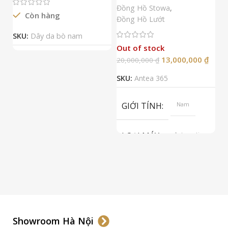
N
Đồng Hồ Stowa
,
Còn hàng
Đ
Đồng Hồ Lướt
Đ
SKU:
Dây da bò nam
Out of stock
13,000,000
₫
20,000,000
₫
2
SKU:
Antea 365
S
GIỚI TÍNH
Nam
LOẠI MÁY
Automatic
ETA 2824-2
Top Grade
LOẠI KÍNH
Sapphire
LOẠI DÂY
Dây Da
Showroom Hà Nội