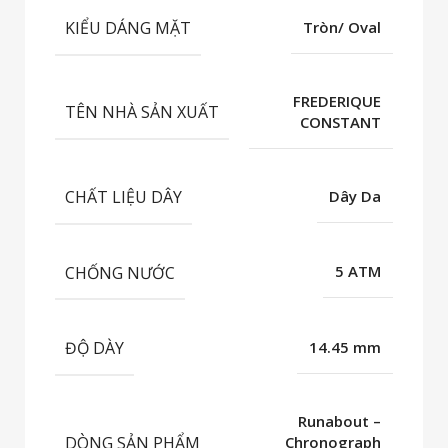
KIỂU DÁNG MẶT
Tròn/ Oval
FREDERIQUE
TÊN NHÀ SẢN XUẤT
CONSTANT
CHẤT LIỆU DÂY
Dây Da
CHỐNG NƯỚC
5 ATM
ĐỘ DÀY
14.45 mm
Runabout –
DÒNG SẢN PHẨM
Chronograph