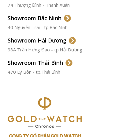
74 Thượng Đình - Thanh Xuân
CHẤT LIỆU VỎ
Thép
Không
Gỉ
Showroom Bắc Ninh
40 Nguyễn Trãi - tp.Bắc Ninh
ĐƯỜNG KÍNH
36.5mm
Showroom Hải Dương
CHỐNG NƯỚC
50m
98A Trần Hưng Đạo - tp.Hải Dương
Showroom Thái Bình
TÌNH TRẠNG
Đã qua
sử
470 Lý Bôn - tp.Thái Bình
dụng