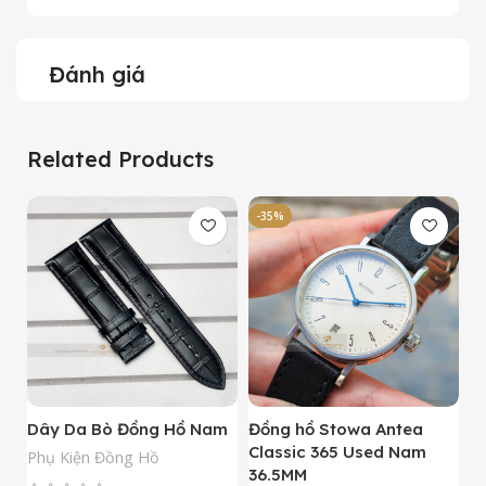
Đánh giá
Related Products
-35%
-
Dây Da Bò Đồng Hồ Nam
Đồng hồ Stowa Antea
Đ
Classic 365 Used Nam
A
Phụ Kiện Đồng Hồ
36.5MM
M