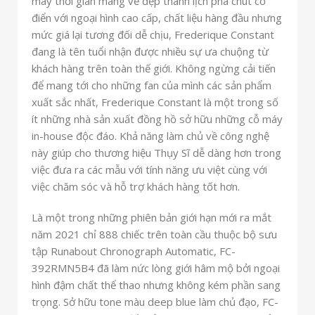
máy thời gian mang vẻ đẹp thanh lịch pha chút cổ
điển với ngoại hình cao cấp, chất liệu hàng đầu nhưng
mức giá lại tương đối dễ chịu, Frederique Constant
đang là tên tuổi nhận được nhiều sự ưa chuộng từ
khách hàng trên toàn thế giới. Không ngừng cải tiến
để mang tới cho những fan của mình các sản phẩm
xuất sắc nhất, Frederique Constant là một trong số
ít những nhà sản xuất đồng hồ sở hữu những cỗ máy
in-house độc đáo. Khả năng làm chủ về công nghệ
này giúp cho thương hiệu Thụy Sĩ dễ dàng hơn trong
việc đưa ra các mẫu
với tính năng ưu việt cùng với
việc chăm sóc và hỗ trợ khách hàng tốt hơn.
Là một trong những phiên bản giới hạn mới ra mắt
năm 2021 chỉ 888 chiếc trên toàn cầu thuộc bộ sưu
tập Runabout Chronograph Automatic, FC-
392RMN5B4 đã làm nức lòng giới hâm mộ bởi ngoại
hình đậm chất thể thao nhưng không kém phần sang
trọng. Sở hữu tone màu deep blue làm chủ đạo, FC-