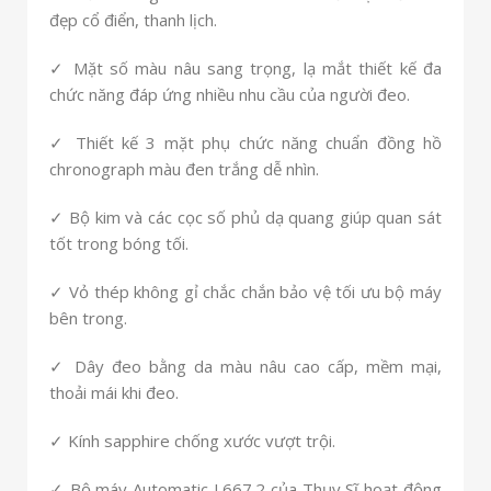
đẹp cổ điển, thanh lịch.
✓ Mặt số màu nâu sang trọng, lạ mắt thiết kế đa
chức năng đáp ứng nhiều nhu cầu của người đeo.
✓ Thiết kế 3 mặt phụ chức năng chuẩn đồng hồ
chronograph màu đen trắng dễ nhìn.
✓ Bộ kim và các cọc số phủ dạ quang giúp quan sát
tốt trong bóng tối.
✓ Vỏ thép không gỉ chắc chắn bảo vệ tối ưu bộ máy
bên trong.
✓ Dây đeo bằng da màu nâu cao cấp, mềm mại,
thoải mái khi đeo.
✓ Kính sapphire chống xước vượt trội.
✓ Bộ máy Automatic L667.2 của Thụy Sĩ hoạt động