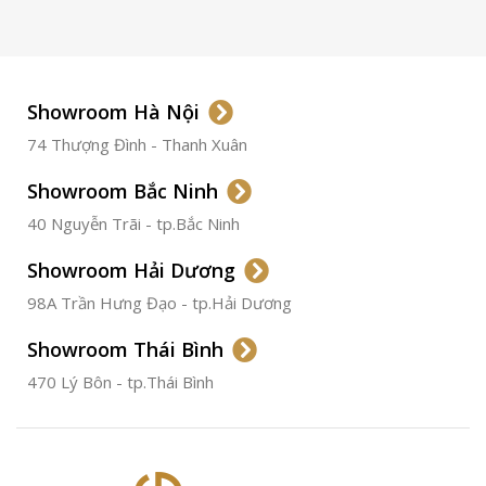
LOẠI KÍNH
Sapphire
LOẠI DÂY
Dây Da
Showroom Hà Nội
74 Thượng Đình - Thanh Xuân
CHẤT LIỆU VỎ
Thép
Không
Gỉ
Showroom Bắc Ninh
40 Nguyễn Trãi - tp.Bắc Ninh
ĐƯỜNG KÍNH
36.5mm
Showroom Hải Dương
CHỐNG NƯỚC
50m
98A Trần Hưng Đạo - tp.Hải Dương
Showroom Thái Bình
TÌNH TRẠNG
Đã qua
sử
470 Lý Bôn - tp.Thái Bình
dụng