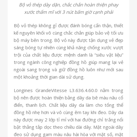
Bộ vỏ thép dày dặn, chắc chắn hoàn thiện phay
xước thẩm mĩ với 3 nút bấm giờ cạnh phải
Bộ vỏ thép không gỉ được đánh bóng cẩn thận, thiết
kế nguyên khối vô cùng chắc chắn giúp bảo vệ tối ưu
bộ máy bên trong. Bộ vỏ này được tận dụng vẻ đẹp
sáng bóng tự nhiên cùng khả năng chống xước vượt
trội của chất liệu được mệnh danh là “siêu vật liệu”
trong ngành công nghiệp đồng hồ giúp mang lại vẻ
ngoài sang trọng và giữ đồng hồ luôn như mới sau
một khoảng thời gian dài sử dụng.
Longines GrandeVitesse L3.636.4.60.0 nằm trong
bộ nên được hoàn thiện bằng dây da bê màu nâu cổ
điển, thanh lịch. Chất liệu dây da làm cho tổng thể
đồng hồ nhẹ hơn và vô cùng êm tay khi đeo. Dây da
này được may 2 lớp tỉ mỉ với hai đường chỉ trắng nổi
bật thẳng tắp dọc theo chiều dài dây. Mặt ngoài dây
đeo sử dụng gam màu nâu hài hòa với mặt số, mặt