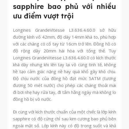
sapphire bao phủ với nhiều
ưu điểm vượt trội
Longines GrandeVitesse L3.636.4.60.0 sở hữu
đường kính vỏ 42mm, độ dày 14mm khá to, phù hợp
với các chàng có cổ tay từ 16cm trở lên. Đồng hồ có
độ rộng dây 20mm hài hòa với tổng thể. Tuy
Longines GrandeVitesse L3.636.4.60.0 có kích thước
khá dày nhưng khi lên tay lại vô cùng tinh tế, không
hề tạo cảm giác nặng nề hay quá khổ gây khó chịu.
Độ chịu nước của đồng hồ đạt mức 5ATM (tương
đương 50 mét nước) cho phép các chàng thoải mái
đi bơi nhẹ hay rửa tay, đi tắm hằng ngày mà không lo
đồng hồ bị vô nước.
Đi cùng với kích thước chuẩn của một chiếc là lớp kính
sapphire có độ cứng chỉ sau kim cương bao phủ bên
ngoài mặt số. Lớp kính này có độ trong suốt và khả