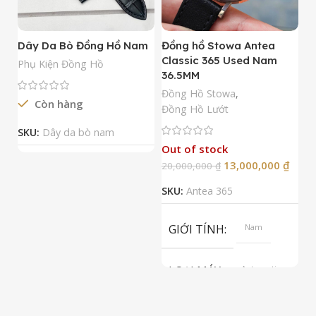
Dây Da Bò Đồng Hồ Nam
Đồng hồ Stowa Antea
Đ
Classic 365 Used Nam
A
Phụ Kiện Đồng Hồ
36.5MM
M
N
Đồng Hồ Stowa
,
Còn hàng
Đ
Đồng Hồ Lướt
Đ
SKU:
Dây da bò nam
Out of stock
13,000,000
₫
20,000,000
₫
2
SKU:
Antea 365
S
GIỚI TÍNH
Nam
LOẠI MÁY
Automatic
ETA 2824-2
Top Grade