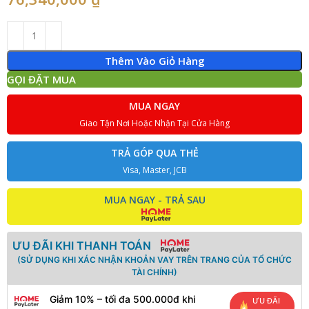
Thêm Vào Giỏ Hàng
GỌI ĐẶT MUA
MUA NGAY
Giao Tận Nơi Hoặc Nhận Tại Cửa Hàng
TRẢ GÓP QUA THẺ
Visa, Master, JCB
MUA NGAY - TRẢ SAU
ƯU ĐÃI KHI THANH TOÁN
(SỬ DỤNG KHI XÁC NHẬN KHOẢN VAY TRÊN TRANG CỦA TỔ CHỨC
TÀI CHÍNH)
Giảm 10% – tối đa 500.000đ khi
ƯU ĐÃI