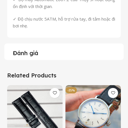
ổn định với thời gian.
✓ Độ chịu nước 5ATM, hỗ trợ rửa tay, đi tắm hoặc đi
bơi nhẹ.
Đánh giá
Related Products
-35%
-