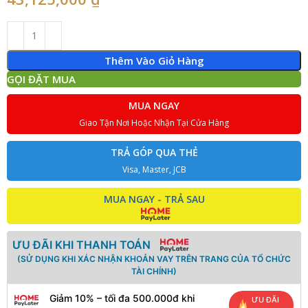
Thêm Vào Giỏ Hàng
GỌI ĐẶT MUA
MUA NGAY
Giao Tận Nơi Hoặc Nhận Tại Cửa Hàng
TRẢ GÓP QUA THẺ
Visa, Master, JCB
MUA NGAY - TRẢ SAU
ƯU ĐÃI KHI THANH TOÁN
(SỬ DỤNG KHI XÁC NHẬN KHOẢN VAY TRÊN TRANG CỦA TỔ CHỨC
TÀI CHÍNH)
Giảm 10% – tối đa 500.000đ khi
ƯU ĐÃI