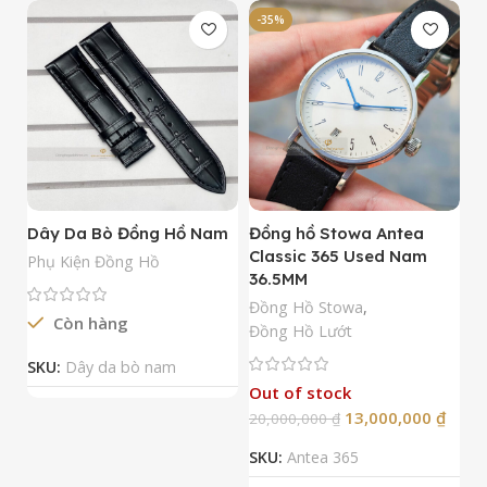
-35%
-
Dây Da Bò Đồng Hồ Nam
Đồng hồ Stowa Antea
Đ
Classic 365 Used Nam
A
Phụ Kiện Đồng Hồ
36.5MM
M
N
Đồng Hồ Stowa
,
Còn hàng
Đ
Đồng Hồ Lướt
Đ
SKU:
Dây da bò nam
Out of stock
13,000,000
₫
20,000,000
₫
2
SKU:
Antea 365
S