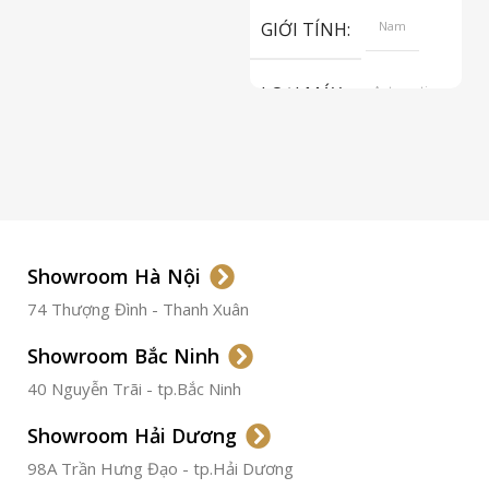
GIỚI TÍNH
Nam
LOẠI MÁY
Automatic
ETA 2824-2
Top Grade
LOẠI KÍNH
Sapphire
LOẠI DÂY
Dây Da
Showroom Hà Nội
74 Thượng Đình - Thanh Xuân
CHẤT LIỆU VỎ
Thép
Không
Gỉ
Showroom Bắc Ninh
40 Nguyễn Trãi - tp.Bắc Ninh
ĐƯỜNG KÍNH
36.5mm
Showroom Hải Dương
CHỐNG NƯỚC
50m
98A Trần Hưng Đạo - tp.Hải Dương