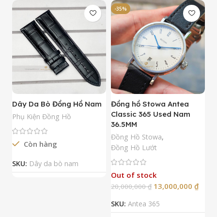
-35%
-
Dây Da Bò Đồng Hồ Nam
Đồng hồ Stowa Antea
Đ
Classic 365 Used Nam
A
Phụ Kiện Đồng Hồ
36.5MM
M
N
Đồng Hồ Stowa
,
Còn hàng
Đ
Đồng Hồ Lướt
Đ
SKU:
Dây da bò nam
Out of stock
13,000,000
₫
20,000,000
₫
2
SKU:
Antea 365
S