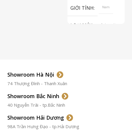
GIỚI TÍNH
Nam
LOẠI MÁY
Automatic
ETA 2824-2
Top Grade
LOẠI KÍNH
Sapphire
LOẠI DÂY
Dây Da
Showroom Hà Nội
74 Thượng Đình - Thanh Xuân
CHẤT LIỆU VỎ
Thép
Không
Gỉ
Showroom Bắc Ninh
40 Nguyễn Trãi - tp.Bắc Ninh
ĐƯỜNG KÍNH
36.5mm
Showroom Hải Dương
CHỐNG NƯỚC
50m
98A Trần Hưng Đạo - tp.Hải Dương