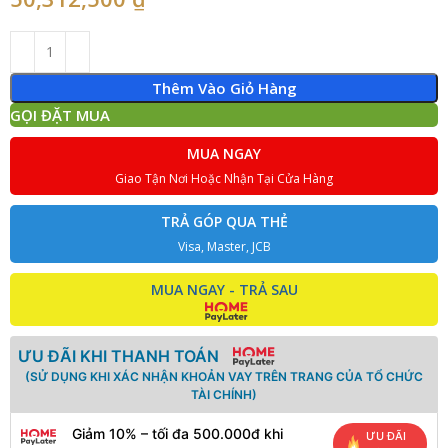
Thêm Vào Giỏ Hàng
GỌI ĐẶT MUA
MUA NGAY
Giao Tận Nơi Hoặc Nhận Tại Cửa Hàng
TRẢ GÓP QUA THẺ
Visa, Master, JCB
MUA NGAY - TRẢ SAU
ƯU ĐÃI KHI THANH TOÁN
(SỬ DỤNG KHI XÁC NHẬN KHOẢN VAY TRÊN TRANG CỦA TỔ CHỨC
TÀI CHÍNH)
Giảm 10% – tối đa 500.000đ khi
ƯU ĐÃI