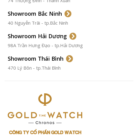
74 Thượng Đình - Thanh Xuân
CHẤT LIỆU VỎ
Không
Gỉ
Showroom Bắc Ninh
40 Nguyễn Trãi - tp.Bắc Ninh
ĐƯỜNG KÍNH
36.5mm
Showroom Hải Dương
CHỐNG NƯỚC
50m
98A Trần Hưng Đạo - tp.Hải Dương
Showroom Thái Bình
TÌNH TRẠNG
Đã qua
sử
470 Lý Bôn - tp.Thái Bình
dụng