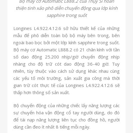
Bộ máy cơ Automatic L888.2 của Thụy Sĩ hoàn
thiện tinh xảo phô diễn chuyển động qua lớp kính
sapphire trong suốt
Longines L4.922.4.12.6 sở hữu thiết kế của những
mẫu để phô diễn toàn bộ bộ máy bên trong, bên
ngoài bao bọc bởi một lớp kính sapphire trong suốt.
Bộ máy cơ Automatic L888.2 có 21 chân kính với tần
số dao động 25.200 nhịp/giờ chuyển động nhịp
nhàng cho độ trữ cót dao động 36-40 giờ. Tuy
nhiên, tùy thuộc vào cách sử dụng khác nhau cùng
các yếu tố môi trường, sản xuất gia công mà thời
gian trữ cót thực tế của Longines L4.922.4.12.6 sẽ
thấp hơn thông số sản xuất.
Bộ chuyển động của những chiếc lấy năng lượng các
sự chuyển hóa vận động cổ tay người dùng, do đó
để tái nạp năng lượng liên tục cho đồng hồ, người
dùng cần đeo ít nhất 8 tiếng mỗi ngày.