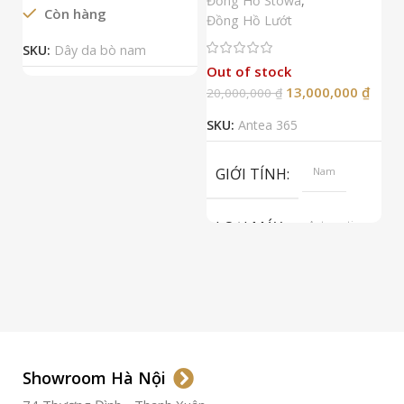
Đồng Hồ Stowa
,
Còn hàng
Đ
Đồng Hồ Lướt
Đ
SKU:
Dây da bò nam
Out of stock
13,000,000
₫
20,000,000
₫
2
SKU:
Antea 365
S
GIỚI TÍNH
Nam
LOẠI MÁY
Automatic
ETA 2824-2
Top Grade
LOẠI KÍNH
Sapphire
LOẠI DÂY
Dây Da
Showroom Hà Nội
Thép