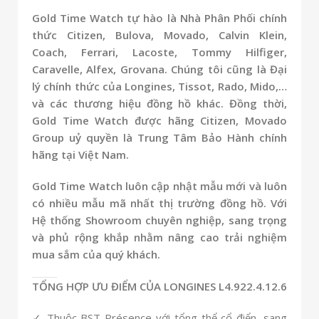
Gold Time Watch tự hào là Nhà Phân Phối chính
thức Citizen, Bulova, Movado, Calvin Klein,
Coach, Ferrari, Lacoste, Tommy Hilfiger,
Caravelle, Alfex, Grovana. Chúng tôi cũng là Đại
lý chính thức của Longines, Tissot, Rado, Mido,…
và các thương hiệu đồng hồ khác. Đồng thời,
Gold Time Watch được hãng Citizen, Movado
Group uỷ quyền là Trung Tâm Bảo Hành chính
hãng tại Việt Nam.
Gold Time Watch luôn cập nhật mẫu mới và luôn
có nhiều mẫu mã nhất thị trường đồng hồ. Với
Hệ thống Showroom chuyên nghiệp, sang trọng
và phủ rộng khắp nhằm nâng cao trải nghiệm
mua sắm của quý khách.
TỔNG HỢP ƯU ĐIỂM CỦA LONGINES L4.922.4.12.6
✓ Thuộc BST Présence với tổng thể cổ điển, sang