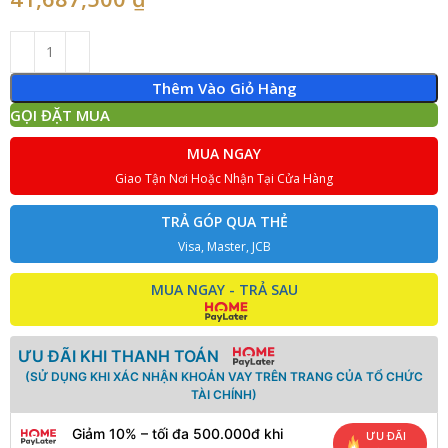
Thêm Vào Giỏ Hàng
GỌI ĐẶT MUA
MUA NGAY
Giao Tận Nơi Hoặc Nhận Tại Cửa Hàng
TRẢ GÓP QUA THẺ
Visa, Master, JCB
MUA NGAY - TRẢ SAU
ƯU ĐÃI KHI THANH TOÁN
(SỬ DỤNG KHI XÁC NHẬN KHOẢN VAY TRÊN TRANG CỦA TỔ CHỨC
TÀI CHÍNH)
Giảm 10% – tối đa 500.000đ khi
ƯU ĐÃI