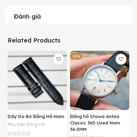
Đánh giá
Related Products
-35%
-
Dây Da Bò Đồng Hồ Nam
Đồng hồ Stowa Antea
Đ
Classic 365 Used Nam
A
Phụ Kiện Đồng Hồ
36.5MM
M
N