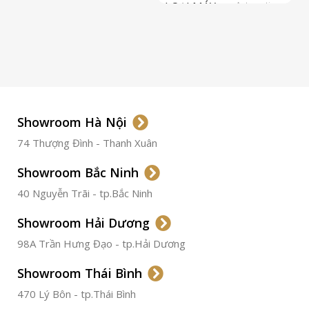
LOẠI MÁY
Automatic
ETA 2824-2
Top Grade
LOẠI KÍNH
Sapphire
LOẠI DÂY
Dây Da
Showroom Hà Nội
74 Thượng Đình - Thanh Xuân
CHẤT LIỆU VỎ
Thép
Không
Gỉ
Showroom Bắc Ninh
40 Nguyễn Trãi - tp.Bắc Ninh
ĐƯỜNG KÍNH
36.5mm
Showroom Hải Dương
CHỐNG NƯỚC
50m
98A Trần Hưng Đạo - tp.Hải Dương
Showroom Thái Bình
TÌNH TRẠNG
Đã qua
sử
470 Lý Bôn - tp.Thái Bình
dụng