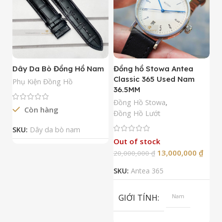
Dây Da Bò Đồng Hồ Nam
Đồng hồ Stowa Antea
Đ
Classic 365 Used Nam
A
Phụ Kiện Đồng Hồ
36.5MM
M
N
Đồng Hồ Stowa
,
Còn hàng
Đ
Đồng Hồ Lướt
Đ
SKU:
Dây da bò nam
Out of stock
13,000,000
₫
20,000,000
₫
2
SKU:
Antea 365
S
GIỚI TÍNH
Nam