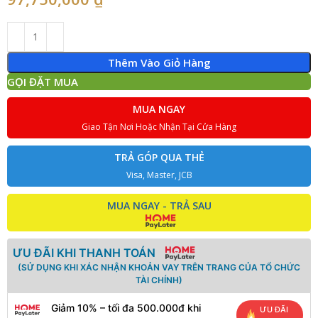
Thêm Vào Giỏ Hàng
GỌI ĐẶT MUA
MUA NGAY
Giao Tận Nơi Hoặc Nhận Tại Cửa Hàng
TRẢ GÓP QUA THẺ
Visa, Master, JCB
MUA NGAY - TRẢ SAU
ƯU ĐÃI KHI THANH TOÁN
(SỬ DỤNG KHI XÁC NHẬN KHOẢN VAY TRÊN TRANG CỦA TỔ CHỨC
TÀI CHÍNH)
Giảm 10% – tối đa 500.000đ khi
ƯU ĐÃI